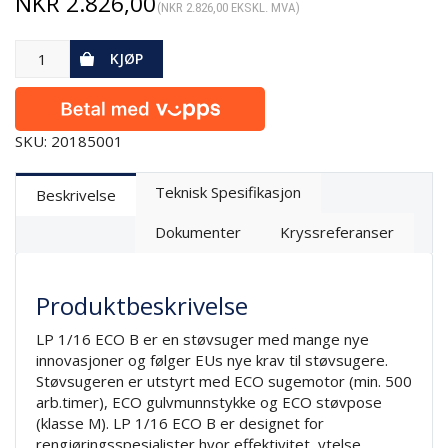
NKR
2.826,00
(
NKR
2.826,00
EKSKL. MVA)
KJØP
SKU: 20185001
Teknisk Spesifikasjon
Beskrivelse
Dokumenter
Kryssreferanser
Produktbeskrivelse
LP 1/16 ECO B er en støvsuger med mange nye
innovasjoner og følger EUs nye krav til støvsugere.
Støvsugeren er utstyrt med ECO sugemotor (min. 500
arb.timer), ECO gulvmunnstykke og ECO støvpose
(klasse M). LP 1/16 ECO B er designet for
rengjøringsspesialister hvor effektivitet, ytelse,