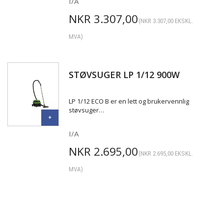
I/A
NKR
3.307,00
(
NKR
3.307,00
EKSKL.
MVA)
STØVSUGER LP 1/12 900W
LP 1/12 ECO B er en lett og brukervennlig
støvsuger…
I/A
NKR
2.695,00
(
NKR
2.695,00
EKSKL.
MVA)