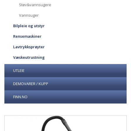
Støv&vannsugere
Vannsuger
Bilpleie og utstyr
Rensemaskiner
Lavtrykksprøyter
Væskeutrustning
UTLEIE
DEMOVARER / KUPP
FINN.NO