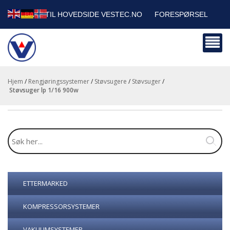
TILBAKE TIL HOVEDSIDE VESTEC.NO
FORESPØRSEL
HANDLEVOGN
SIKKERHETSDATABLADER
BEDRIFTSKUNDER
Hjem
/
Rengjøringssystemer
/
Støvsugere
/
Støvsuger
/
støvsuger lp 1/16 900w
ETTERMARKED
KOMPRESSORSYSTEMER
VAKUUMSYSTEMER