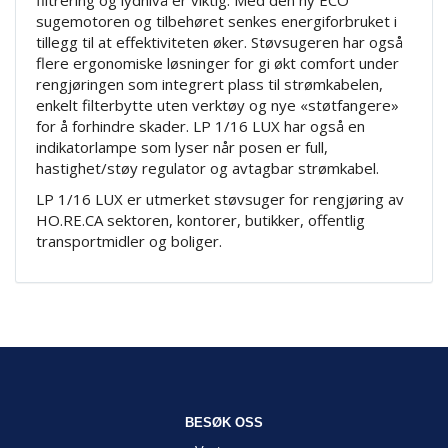
filtrering og lydnivå er viktig. Med den ny ECO
sugemotoren og tilbehøret senkes energiforbruket i
tillegg til at effektiviteten øker. Støvsugeren har også
flere ergonomiske løsninger for gi økt comfort under
rengjøringen som integrert plass til strømkabelen,
enkelt filterbytte uten verktøy og nye «støtfangere»
for å forhindre skader. LP 1/16 LUX har også en
indikatorlampe som lyser når posen er full,
hastighet/støy regulator og avtagbar strømkabel.
LP 1/16 LUX er utmerket støvsuger for rengjøring av
HO.RE.CA sektoren, kontorer, butikker, offentlig
transportmidler og boliger.
BESØK OSS