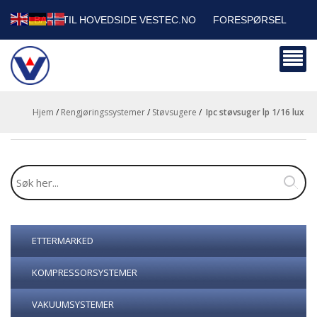
TILBAKE TIL HOVEDSIDE VESTEC.NO
FORESPØRSEL
HANDLEVOGN
SIKKERHETSDATABLADER
BEDRIFTSKUNDER
Hjem
/
Rengjøringssystemer
/
Støvsugere
/
ipc støvsuger lp 1/16 lux
ETTERMARKED
KOMPRESSORSYSTEMER
VAKUUMSYSTEMER