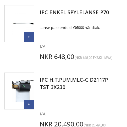
IPC ENKEL SPYLELANSE P70
Lanse passende til G6000 håndtak.
I/A
NKR
648,00
(
NKR
648,00
EKSKL. MVA)
IPC H.T.PUM.MLC-C D2117P
TST 3X230
I/A
NKR
20.490,00
(
NKR
20.490,00