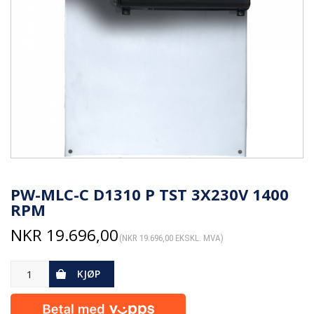
PW-MLC-C D1310 P TST 3X230V 1400
RPM
NKR
19.696,00
(
NKR
19.696,00
EKSKL. MVA)
KJØP