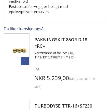
vedlikehold.
Festeplate for vegg er belagt med
epoksypolyesterpulver.
Du liker kanskje også…
PAKNINGSKIT 85GR D.18
«RC»
Varmtvannskit for PW-C45,
1112/1310/1708/1814/1915
I/A
NKR
5.239,00
(
NKR
5.239,00
EKSKL.
MVA)
TURBODYSE TTR-16+SF230