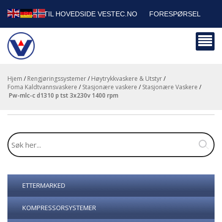
TILBAKE TIL HOVEDSIDE VESTEC.NO
FORESPØRSEL
HANDLEVOGN
SIKKERHETSDATABLADER
BEDRIFTSKUNDER
Hjem
/
Rengjøringssystemer
/
Høytrykkvaskere & Utstyr
/
Foma Kaldtvannsvaskere
/
Stasjonære vaskere
/
Stasjonære Vaskere
/
pw-mlc-c d1310 p tst 3x230v 1400 rpm
ETTERMARKED
KOMPRESSORSYSTEMER