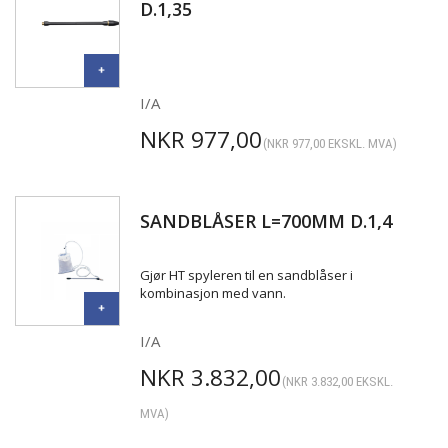
D.1,35
I/A
NKR
977,00
(
NKR
977,00
EKSKL. MVA)
SANDBLÅSER L=700MM D.1,4
Gjør HT spyleren til en sandblåser i
kombinasjon med vann.
I/A
NKR
3.832,00
(
NKR
3.832,00
EKSKL.
MVA)