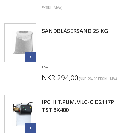
EKSKL. MVA)
SANDBLÅSERSAND 25 KG
I/A
NKR
294,00
(
NKR
294,00
EKSKL. MVA)
IPC H.T.PUM.MLC-C D2117P
TST 3X400