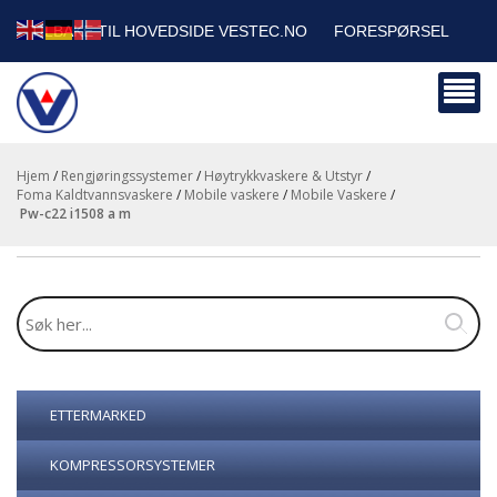
TILBAKE TIL HOVEDSIDE VESTEC.NO
FORESPØRSEL
HANDLEVOGN
SIKKERHETSDATABLADER
BEDRIFTSKUNDER
Hjem
/
Rengjøringssystemer
/
Høytrykkvaskere & Utstyr
/
Foma Kaldtvannsvaskere
/
Mobile vaskere
/
Mobile Vaskere
/
pw-c22 i1508 a m
ETTERMARKED
KOMPRESSORSYSTEMER