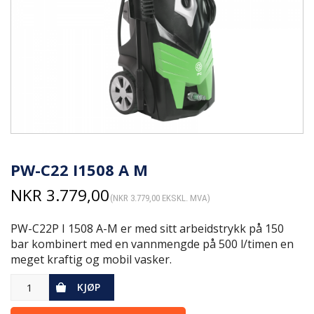
PW-C22 I1508 A M
NKR
3.779,00
(
NKR
3.779,00
EKSKL. MVA)
PW-C22P I 1508 A-M er med sitt arbeidstrykk på 150
bar kombinert med en vannmengde på 500 l/timen en
meget kraftig og mobil vasker.
KJØP