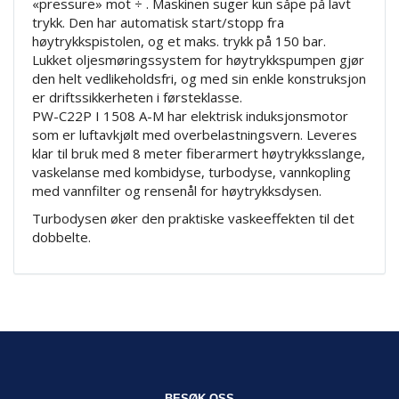
«pressure» mot ÷ . Maskinen suger kun såpe på lavt
trykk. Den har automatisk start/stopp fra
høytrykkspistolen, og et maks. trykk på 150 bar.
Lukket oljesmøringssystem for høytrykkspumpen gjør
den helt vedlikeholdsfri, og med sin enkle konstruksjon
er driftssikkerheten i førsteklasse.
PW-C22P I 1508 A-M har elektrisk induksjonsmotor
som er luftavkjølt med overbelastningsvern. Leveres
klar til bruk med 8 meter fiberarmert høytrykksslange,
vaskelanse med kombidyse, turbodyse, vannkopling
med vannfilter og rensenål for høytrykksdysen.
Turbodysen øker den praktiske vaskeeffekten til det
dobbelte.
BESØK OSS