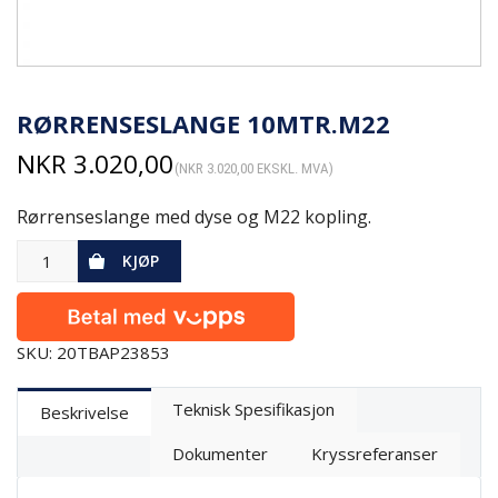
RØRRENSESLANGE 10MTR.M22
NKR
3.020,00
(
NKR
3.020,00
EKSKL. MVA)
Rørrenseslange med dyse og M22 kopling.
KJØP
SKU: 20TBAP23853
Teknisk Spesifikasjon
Beskrivelse
Dokumenter
Kryssreferanser