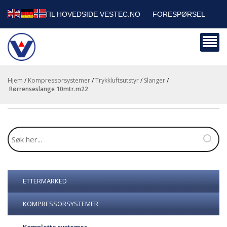
TILBAKE TIL HOVEDSIDE VESTEC.NO
FORESPØRSEL
HANDLEVOGN
SIKKERHETSDATABLADER
BEDRIFTSKUNDER
Hjem
/
Kompressorsystemer
/
Trykkluftsutstyr
/
Slanger
/
rørrenseslange 10mtr.m22
ETTERMARKED
KOMPRESSORSYSTEMER