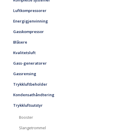
Komplette systemer
Luftkompressorer
Energigjenvinning
Gasskompressor
Blåsere
Kvalitetsluft
Gass-generatorer
Gassrensing
Trykkluftbeholder
Kondensathåndtering
Trykkluftsutstyr
Booster
Slangetrommel