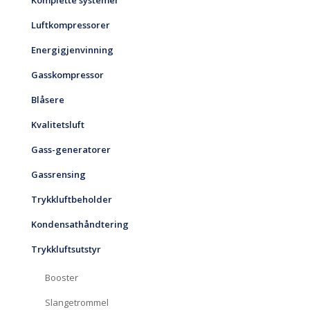
Komplette systemer
Luftkompressorer
Energigjenvinning
Gasskompressor
Blåsere
Kvalitetsluft
Gass-generatorer
Gassrensing
Trykkluftbeholder
Kondensathåndtering
Trykkluftsutstyr
Booster
Slangetrommel