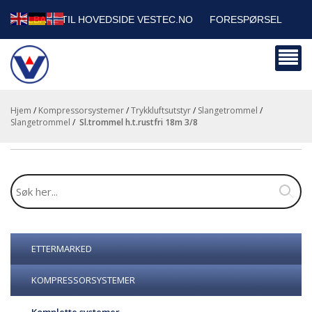
TILBAKE TIL HOVEDSIDE VESTEC.NO
FORESPØRSEL
HANDLEVOGN
SIKKERHETSDATABLADER
BEDRIFTSKUNDER
Hjem
/
Kompressorsystemer
/
Trykkluftsutstyr
/
Slangetrommel
/
Slangetrommel
/
sl.trommel h.t.rustfri 18m 3/8
ETTERMARKED
KOMPRESSORSYSTEMER