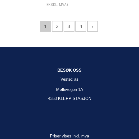
EKSKL. MVA)
1
2
3
4
›
BESØK OSS
Vestec as
Møllevegen 1A
4353 KLEPP STASJON
Priser vises inkl. mva