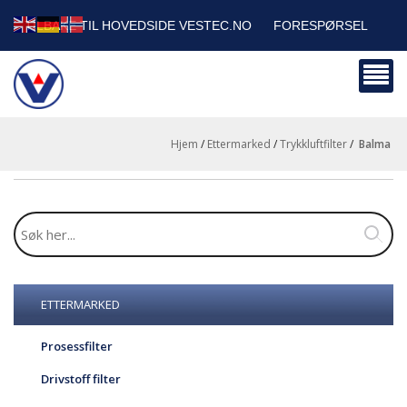
TILBAKE TIL HOVEDSIDE VESTEC.NO
FORESPØRSEL
HANDLEVOGN
SIKKERHETSDATABLADER
BEDRIFTSKUNDER
Hjem
/
Ettermarked
/
Trykkluftfilter
/
balma
ETTERMARKED
Prosessfilter
Drivstoff filter