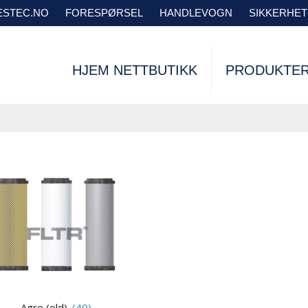
VESTEC.NO
FORESPØRSEL
HANDLEVOGN
SIKKERHE
HJEM NETTBUTIKK
PRODUKTE
Agre (old)
(40)