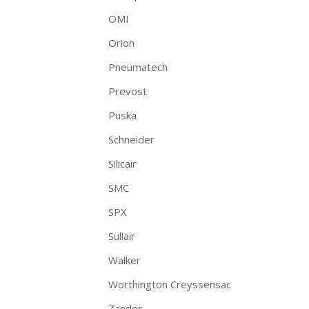
OMI
Orion
Pneumatech
Prevost
Puska
Schneider
Silicair
SMC
SPX
Sullair
Walker
Worthington Creyssensac
Zander