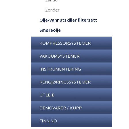
Zonder
Olje/vannutskiller filtersett
Smøreolje
KOMPRESSORSYSTEMER
VAKUUMSYSTEMER
INSTRUMENTERING
RENGJØRINGSSYSTEMER
UTLEIE
DEMOVARER / KUPP
FINN.NO