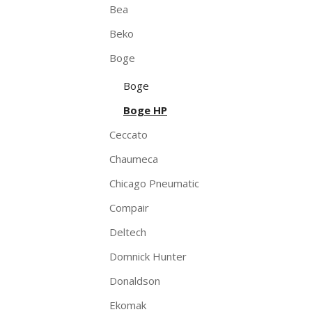
Bea
Beko
Boge
Boge
Boge HP
Ceccato
Chaumeca
Chicago Pneumatic
Compair
Deltech
Domnick Hunter
Donaldson
Ekomak