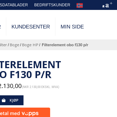
TSDATABLADER
BEDRIFTSKUNDER
R
KUNDESENTER
MIN SIDE
ilter
Boge
Boge HP
/
/
/
filterelement obo f130 p/r
LTERELEMENT
O F130 P/R
.130,00
(
NKR
2.130,00
EKSKL. MVA)
KJØP