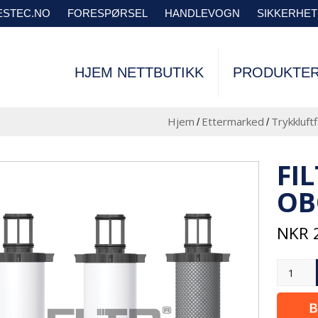
VESTEC.NO
FORESPØRSEL
HANDLEVOGN
SIKKERHE
HJEM NETTBUTIKK
PRODUKTE
Hjem
Ettermarked
Trykkluftf
/
/
FI
OB
NKR
2