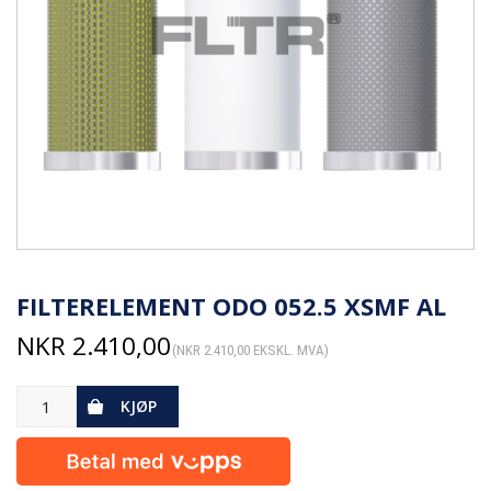
FILTERELEMENT ODO 052.5 XSMF AL
NKR
2.410,00
(
NKR
2.410,00
EKSKL. MVA)
KJØP