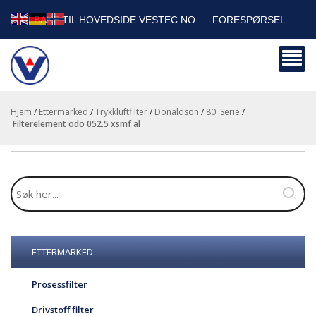
TILBAKE TIL HOVEDSIDE VESTEC.NO
FORESPØRSEL
HANDLEVOGN
SIKKERHETSDATABLADER
BEDRIFTSKUNDER
Hjem
/
Ettermarked
/
Trykkluftfilter
/
Donaldson
/
80' Serie
/
filterelement odo 052.5 xsmf al
ETTERMARKED
Prosessfilter
Drivstoff filter