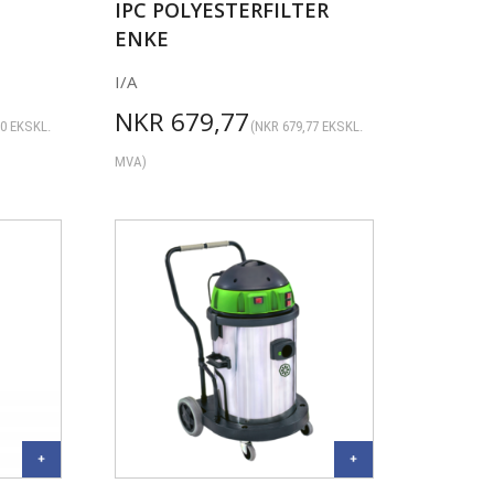
IPC POLYESTERFILTER
ENKE
I/A
NKR
679,77
00
EKSKL.
(
NKR
679,77
EKSKL.
MVA)