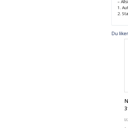
– All
1. Au
2. St
Du like
N
3
I/