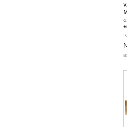
V
M
G
e
I/
EK