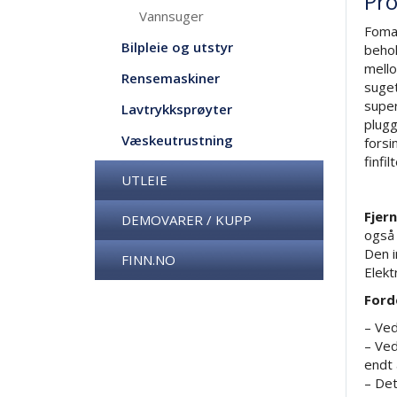
Pro
Vannsuger
Foma
Bilpleie og utstyr
behol
mello
Rensemaskiner
suget
super
Lavtrykksprøyter
plugg
Væskeutrustning
forsi
finfil
UTLEIE
Fjer
DEMOVARER / KUPP
også 
Den i
FINN.NO
Elekt
Ford
– Ved
– Ved
endt 
– Det