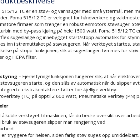
duktbeskrivelse
 515/12 TC er en støv- og vannsuger med små yttermål, men me
der. Foma 515/12 TC er velegnet for håndverkere og vaktmeste
mstore firmaer som trenger en robust enmotors støvsuger. Støv
urbin med by-pass kjøling på hele 1500 watt. Foma 515/12 TC er 
flex sugeslange og innebygget start/stopp automatikk for styring
es inn i strømuttaket på støvsugeren. Når verktøyet startes, st
nkelse på stopp-funksjonen, slik at sugeslangen tømmes for stø
ter og HEPA filter.
nstyring –
Fjernstyringsfunksjonen fungerer slik, at når elektrover
støvsugeren starte, og den slås av automatisk når du slipper avtr
ntegrerte ekstrakontakten støtter forskjellige verktøy:
roverktøy (TC) på opptil 2 600 Watt, Pneumatiske verktøy (PN) på
eler
 å koble verktøyet til maskinen, får du bedre oversikt over arbe
 bruk av støvsugeren slipper man rengjøring ved
arbeid.
 er tryggere for helsen, siden farlig støv suges opp umiddelbart.