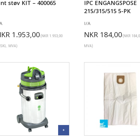
int støv KIT – 400065
IPC ENGANGSPOSE
215/315/515 5-PK
A
I/A
NKR
1.953,00
NKR
184,00
(
NKR
1.953,00
(
NKR
184,
SKL. MVA)
MVA)