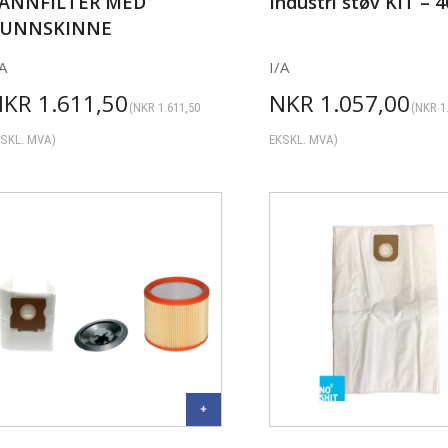
ANNFILTER MED
Industri støv KIT – 
UNNSKINNE
A
I/A
NKR
1.611,50
NKR
1.057,00
(
NKR
1.611,50
(
NKR
1
SKL. MVA)
EKSKL. MVA)