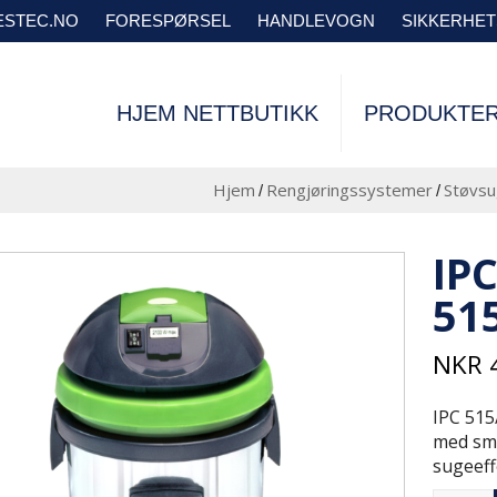
VESTEC.NO
FORESPØRSEL
HANDLEVOGN
SIKKERHE
HJEM NETTBUTIKK
PRODUKTE
Hjem
Rengjøringssystemer
Støvsu
/
/
IP
51
NKR
4
IPC 515
med små
sugeeff