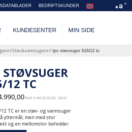
TSDATABLADER
BEDRIFTSKUNDER
R
KUNDESENTER
MIN SIDE
gere
Støv&vannsugere
/
/
ipc støvsuger 515/12 tc
C STØVSUGER
5/12 TC
.990,00
(
NKR
4.990,00
EKSKL. MVA)
/12 TC er en støv- og vannsuger
 yttermål, men med stor
ekt og en mellomstor beholder.