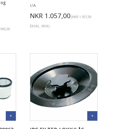
 og
I/A
NKR
1.057,00
(
NKR
1.057,00
EKSKL. MVA)
.945,00