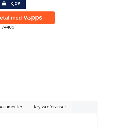
KJØP
0174406
Dokumenter
Kryssreferanser