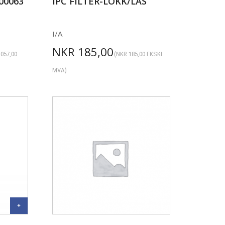
400063
IPC FILTER-LOKK/LÅS
I/A
NKR
185,00
.057,00
(
NKR
185,00
EKSKL.
MVA)