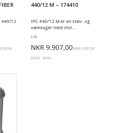
FIBER
440/12 M – 174410
- 440/12
IPC 440/12 M er en støv- og
vannsuger med stor…
I/A
NKR
9.907,00
00
EKSKL.
(
NKR
9.907,00
EKSKL. MVA)