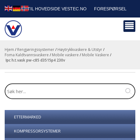
TILBAKE TIL HOVEDSIDE VESTEC.NO
FORESPØRSEL
HANDLEVOGN
SIKKERHETSDATABLADER
BEDRIFTSKUNDER
Hjem
/
Rengjøringssystemer
/
Høytrykkvaskere & Utstyr
/
Foma Kaldtvannsvaskere
/
Mobile vaskere
/
Mobile Vaskere
/
ipc h.t.vask pw-c85 d3515p4 230v
ETTERMARKED
KOMPRESSORSYSTEMER