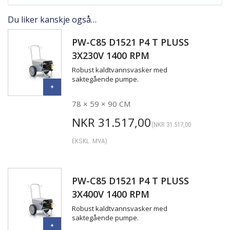
Du liker kanskje også…
PW-C85 D1521 P4 T PLUSS
3X230V 1400 RPM
Robust kaldtvannsvasker med
saktegående pumpe.
78 × 59 × 90 CM
NKR
31.517,00
(
NKR
31.517,00
EKSKL. MVA)
PW-C85 D1521 P4 T PLUSS
3X400V 1400 RPM
Robust kaldtvannsvasker med
saktegående pumpe.