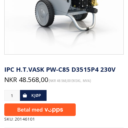
IPC H.T.VASK PW-C85 D3515P4 230V
NKR
48.568,00
(
NKR
48.568,00
EKSKL. MVA)
KJØP
SKU: 20146101