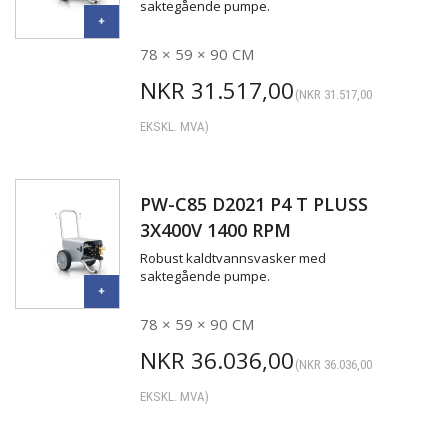
saktegående pumpe.
78 × 59 × 90 CM
NKR
31.517,00
(
NKR
31.517,00
EKSKL. MVA)
PW-C85 D2021 P4 T PLUSS
3X400V 1400 RPM
Robust kaldtvannsvasker med
saktegående pumpe.
78 × 59 × 90 CM
NKR
36.036,00
(
NKR
36.036,00
EKSKL. MVA)