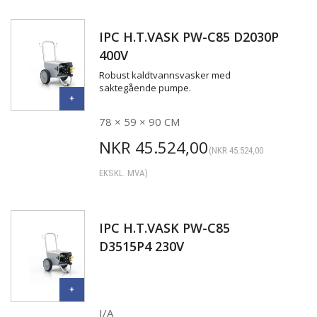
IPC H.T.VASK PW-C85 D2030P
400V
Robust kaldtvannsvasker med
saktegående pumpe.
78 × 59 × 90 CM
NKR
45.524,00
(
NKR
45.524,00
EKSKL. MVA)
IPC H.T.VASK PW-C85
D3515P4 230V
I/A