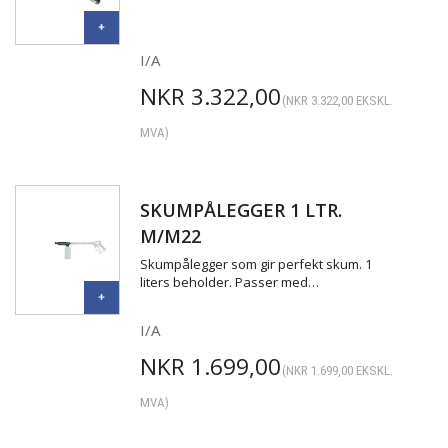
I/A
NKR
3.322,00
(
NKR
3.322,00
EKSKL.
MVA)
SKUMPÅLEGGER 1 LTR.
M/M22
Skumpålegger som gir perfekt skum. 1
liters beholder. Passer med…
I/A
NKR
1.699,00
(
NKR
1.699,00
EKSKL.
MVA)