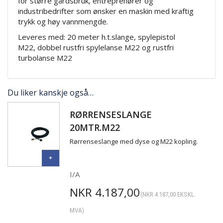
for større gårdsbruk, entreprenører og
industribedrifter som ønsker en maskin med kraftig
trykk og høy vannmengde.
Leveres med: 20 meter h.t.slange, spylepistol
M22, dobbel rustfri spylelanse M22 og rustfri
turbolanse M22
Du liker kanskje også…
RØRRENSESLANGE
20MTR.M22
Rørrenseslange med dyse og M22 kopling.
I/A
NKR
4.187,00
(
NKR
4.187,00
EKSKL.
MVA)