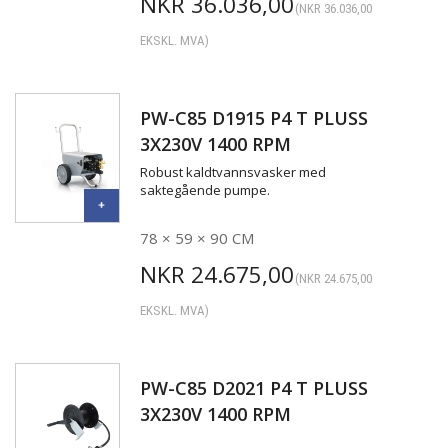
NKR
36.036,00
(
NKR
36.036,00
EKSKL. MVA)
PW-C85 D1915 P4 T PLUSS
3X230V 1400 RPM
Robust kaldtvannsvasker med
saktegående pumpe.
78 × 59 × 90 CM
NKR
24.675,00
(
NKR
24.675,00
EKSKL. MVA)
PW-C85 D2021 P4 T PLUSS
3X230V 1400 RPM