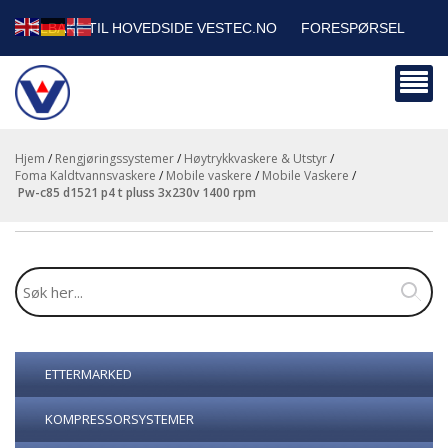
TILBAKE TIL HOVEDSIDE VESTEC.NO
FORESPØRSEL
HANDLEVOGN
SIKKERHETSDATABLADER
BEDRIFTSKUNDER
Hjem
/
Rengjøringssystemer
/
Høytrykkvaskere & Utstyr
/
Foma Kaldtvannsvaskere
/
Mobile vaskere
/
Mobile Vaskere
/
pw-c85 d1521 p4 t pluss 3x230v 1400 rpm
ETTERMARKED
KOMPRESSORSYSTEMER