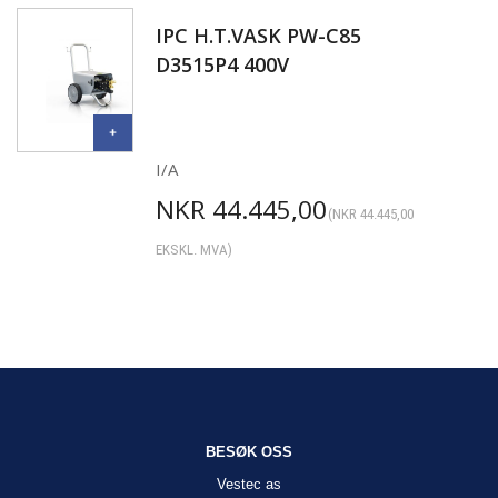
IPC H.T.VASK PW-C85
D3515P4 400V
I/A
NKR
44.445,00
(
NKR
44.445,00
EKSKL. MVA)
BESØK OSS
Vestec as