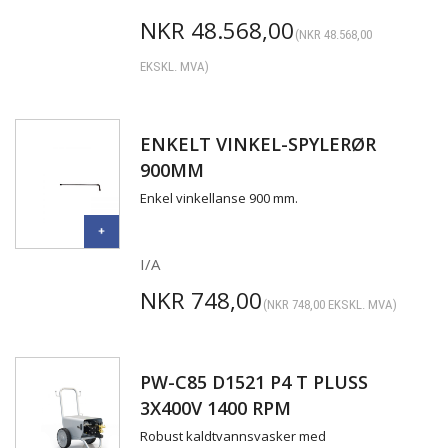
NKR
48.568,00
(
NKR
48.568,00
EKSKL. MVA)
ENKELT VINKEL-SPYLERØR
900MM
Enkel vinkellanse 900 mm.
I/A
NKR
748,00
(
NKR
748,00
EKSKL. MVA)
PW-C85 D1521 P4 T PLUSS
3X400V 1400 RPM
Robust kaldtvannsvasker med