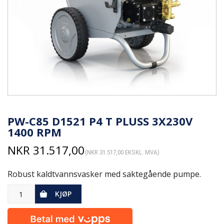
PW-C85 D1521 P4 T PLUSS 3X230V
1400 RPM
NKR
31.517,00
(
NKR
31.517,00
EKSKL. MVA)
Robust kaldtvannsvasker med saktegående pumpe.
KJØP