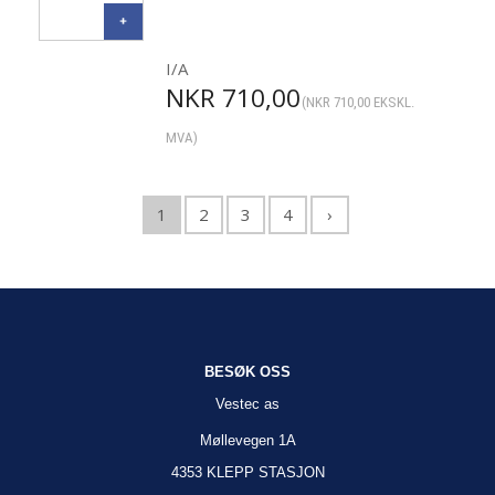
I/A
NKR
710,00
(
NKR
710,00
EKSKL.
MVA)
1
2
3
4
›
BESØK OSS
Vestec as
Møllevegen 1A
4353 KLEPP STASJON