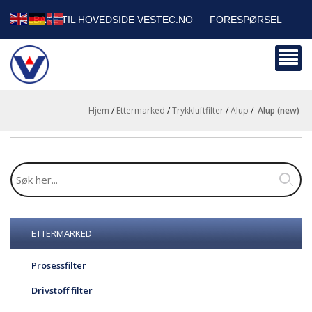
TILBAKE TIL HOVEDSIDE VESTEC.NO
FORESPØRSEL
HANDLEVOGN
SIKKERHETSDATABLADER
BEDRIFTSKUNDER
Hjem
/
Ettermarked
/
Trykkluftfilter
/
Alup
/
alup (new)
ETTERMARKED
Prosessfilter
Drivstoff filter