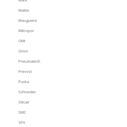
Mark
Mattei
Mauguiere
Mikropor
OMI
Orion
Pneumatech
Prevost
Puska
Schneider
Silicair
SMC
SPX