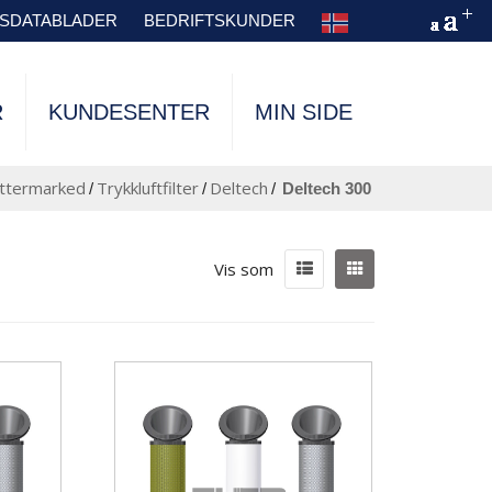
TSDATABLADER
BEDRIFTSKUNDER
R
KUNDESENTER
MIN SIDE
ttermarked
Trykkluftfilter
Deltech
/
/
/
deltech 300
Vis som