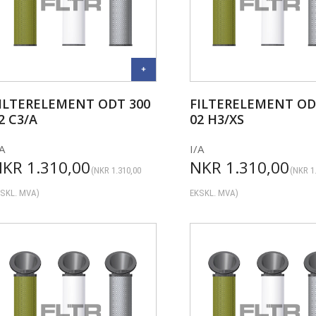
ILTERELEMENT ODT 300
FILTERELEMENT OD
2 C3/A
02 H3/XS
A
I/A
NKR
1.310,00
NKR
1.310,00
(
NKR
1.310,00
(
NKR
1
SKL. MVA)
EKSKL. MVA)