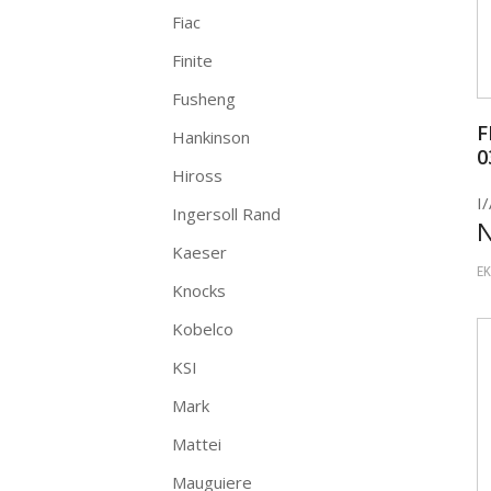
Fiac
Finite
Fusheng
F
Hankinson
0
Hiross
I/
Ingersoll Rand
Kaeser
EK
Knocks
Kobelco
KSI
Mark
Mattei
Mauguiere