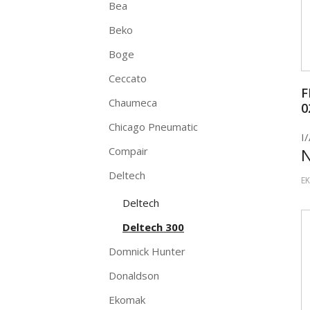
Bea
Beko
Boge
Ceccato
F
Chaumeca
0
Chicago Pneumatic
I/
Compair
Deltech
EK
Deltech
Deltech 300
Domnick Hunter
Donaldson
Ekomak