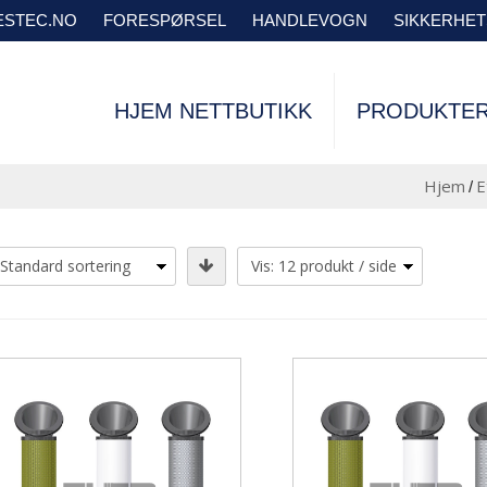
VESTEC.NO
FORESPØRSEL
HANDLEVOGN
SIKKERHE
HJEM NETTBUTIKK
PRODUKTE
Hjem
E
/