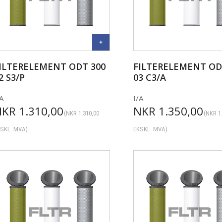
ILTERELEMENT ODT 300
FILTERELEMENT OD
2 S3/P
03 C3/A
A
I/A
NKR
1.310,00
NKR
1.350,00
(
NKR
1.310,00
(
NKR
1
SKL. MVA)
EKSKL. MVA)