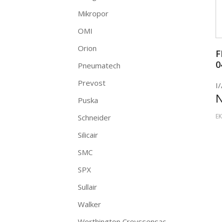
Mikropor
OMI
Orion
F
0
Pneumatech
Prevost
I/
Puska
Schneider
EK
Silicair
SMC
SPX
Sullair
Walker
Worthington Creyssensac