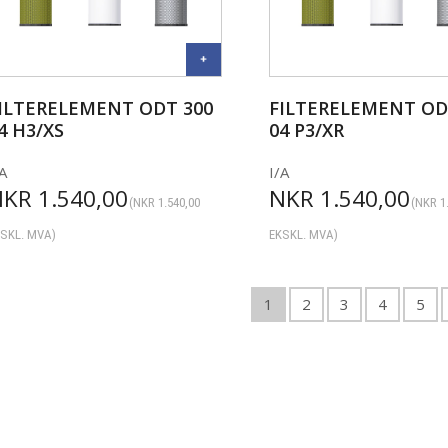
ILTERELEMENT ODT 300
FILTERELEMENT OD
4 H3/XS
04 P3/XR
A
I/A
NKR
1.540,00
NKR
1.540,00
(
NKR
1.540,00
(
NKR
1
SKL. MVA)
EKSKL. MVA)
1
2
3
4
5