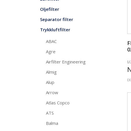
Oljefilter
Separator filter
Trykkluftfilter
ABAC
F
0
Agre
Airfilter Engineering
I/
Almig
EK
Alup
Arrow
Atlas Copco
ATS
Balma