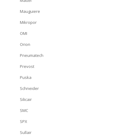
Mattei
Mauguiere
Mikropor
OMI
Orion
Pneumatech
Prevost
Puska
Schneider
Silicair
SMC
SPX
Sullair