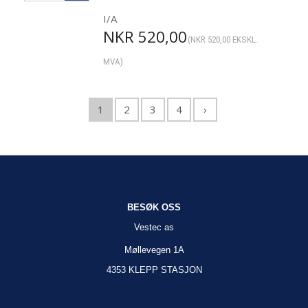
I/A
NKR
520,00
(
NKR
520,00
EKSKL.
MVA)
1
2
3
4
›
BESØK OSS
Vestec as
Møllevegen 1A
4353 KLEPP STASJON