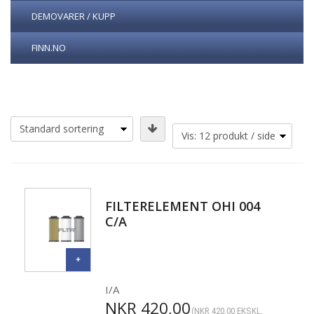
DEMOVARER / KUPP
FINN.NO
FILTERELEMENT OHI 004
C/A
I/A
NKR
420,00
(
NKR
420,00
EKSKL.