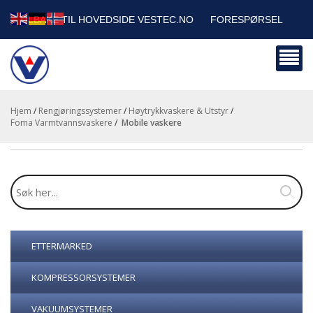
TILBAKE TIL HOVEDSIDE VESTEC.NO
FORESPØRSEL
HANDLEVOGN
SIKKERHETSDATABLADER
BEDRIFTSKUNDER
Hjem
/
Rengjøringssystemer
/
Høytrykkvaskere & Utstyr
/
Foma Varmtvannsvaskere
/
mobile vaskere
ETTERMARKED
KOMPRESSORSYSTEMER
VAKUUMSYSTEMER