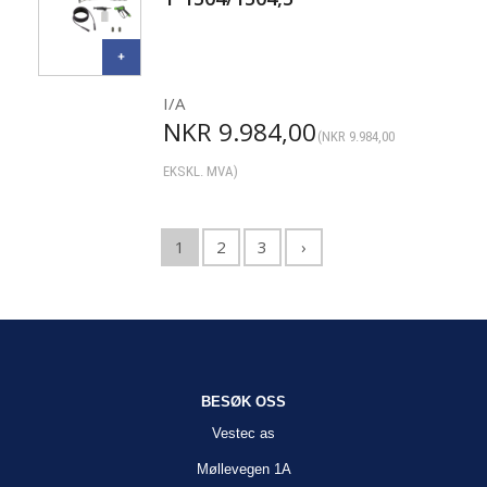
I/A
NKR
9.984,00
(
NKR
9.984,00
EKSKL. MVA)
1
2
3
›
BESØK OSS
Vestec as
Møllevegen 1A