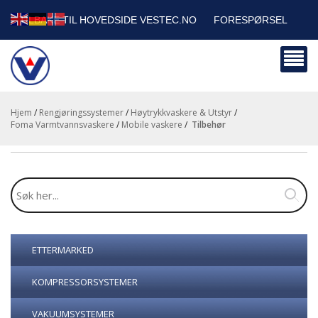
TILBAKE TIL HOVEDSIDE VESTEC.NO
FORESPØRSEL
HANDLEVOGN
SIKKERHETSDATABLADER
BEDRIFTSKUNDER
Hjem
/
Rengjøringssystemer
/
Høytrykkvaskere & Utstyr
/
Foma Varmtvannsvaskere
/
Mobile vaskere
/
tilbehør
ETTERMARKED
KOMPRESSORSYSTEMER
VAKUUMSYSTEMER