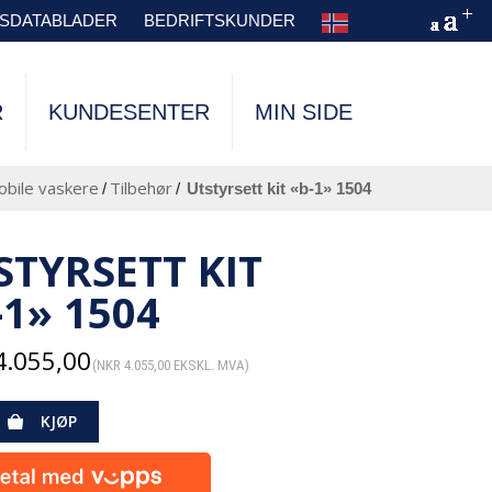
TSDATABLADER
BEDRIFTSKUNDER
R
KUNDESENTER
MIN SIDE
bile vaskere
Tilbehør
/
/
utstyrsett kit «b-1» 1504
STYRSETT KIT
-1» 1504
.055,00
(
NKR
4.055,00
EKSKL. MVA)
KJØP