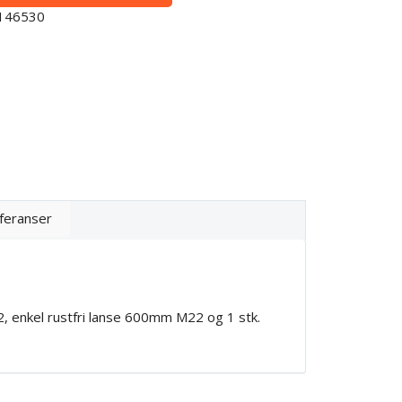
0146530
feranser
2, enkel rustfri lanse 600mm M22 og 1 stk.