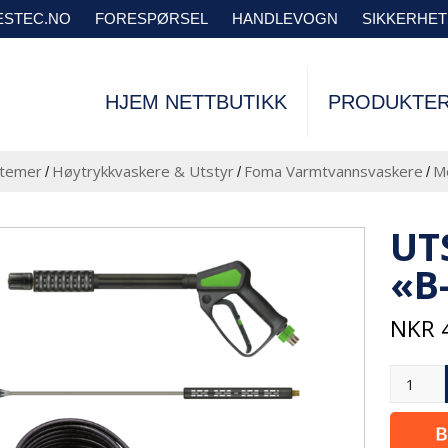
VESTEC.NO
FORESPØRSEL
HANDLEVOGN
SIKKERHE
HJEM NETTBUTIKK
PRODUKTE
stemer
Høytrykkvaskere & Utstyr
Foma Varmtvannsvaskere
Mo
/
/
/
UT
«B
NKR
4