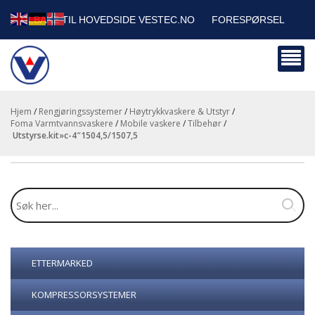
TILBAKE TIL HOVEDSIDE VESTEC.NO
FORESPØRSEL
HANDLEVOGN
SIKKERHETSDATABLADER
BEDRIFTSKUNDER
Hjem
/
Rengjøringssystemer
/
Høytrykkvaskere & Utstyr
/
Foma Varmtvannsvaskere
/
Mobile vaskere
/
Tilbehør
/
utstyrse.kit»c-4″1504,5/1507,5
ETTERMARKED
KOMPRESSORSYSTEMER