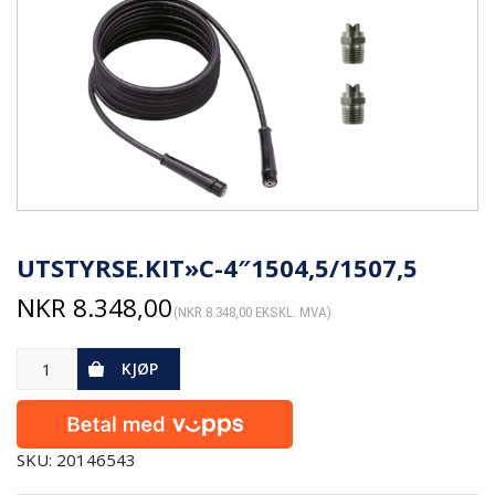
UTSTYRSE.KIT»C-4″1504,5/1507,5
NKR
8.348,00
(
NKR
8.348,00
EKSKL. MVA)
KJØP
SKU: 20146543