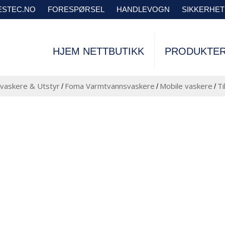
VESTEC.NO
FORESPØRSEL
HANDLEVOGN
SIKKERHE
HJEM NETTBUTIKK
PRODUKTE
vaskere & Utstyr
Foma Varmtvannsvaskere
Mobile vaskere
Ti
/
/
/