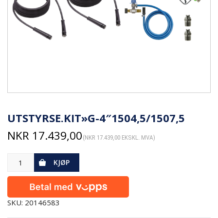
UTSTYRSE.KIT»G-4″1504,5/1507,5
NKR
17.439,00
(
NKR
17.439,00
EKSKL. MVA)
KJØP
SKU: 20146583