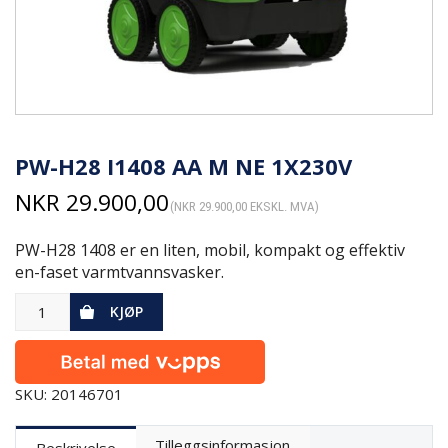
PW-H28 I1408 AA M NE 1X230V
NKR
29.900,00
(
NKR
29.900,00
EKSKL. MVA)
PW-H28 1408 er en liten, mobil, kompakt og effektiv
en-faset varmtvannsvasker.
KJØP
SKU: 20146701
Tilleggsinformasjon