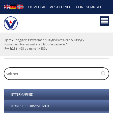
TILBAKE TIL HOVEDSIDE VESTEC.NO
FORESPØRSEL
HANDLEVOGN
SIKKERHETSDATABLADER
BEDRIFTSKUNDER
Hjem
/
Rengjøringssystemer
/
Høytrykkvaskere & Utstyr
/
Foma Varmtvannsvaskere
/
Mobile vaskere
/
pw-h28 i1408 aa m ne 1x230v
ETTERMARKED
KOMPRESSORSYSTEMER