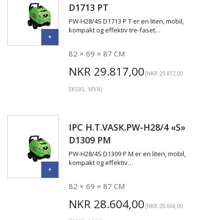
D1713 PT
PW-H28/4S D1713 P T er en liten, mobil,
kompakt og effektiv tre-faset…
82 × 69 × 87 CM
NKR
29.817,00
(
NKR
29.817,00
EKSKL. MVA)
IPC H.T.VASK.PW-H28/4 «S»
D1309 PM
PW-H28/4S D1309 P M er en liten, mobil,
kompakt og effektiv…
82 × 69 × 87 CM
NKR
28.604,00
(
NKR
28.604,00