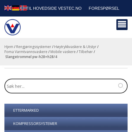
TILBAKE TIL HOVEDSIDE VESTEC.NO
FORESPØRSEL
HANDLEVOGN
SIKKERHETSDATABLADER
BEDRIFTSKUNDER
Hjem
/
Rengjøringssystemer
/
Høytrykkvaskere & Utstyr
/
Foma Varmtvannsvaskere
/
Mobile vaskere
/
Tilbehør
/
slangetrommel pw-h28+h28/4
ETTERMARKED
KOMPRESSORSYSTEMER