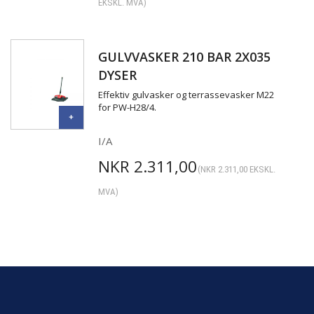
EKSKL. MVA)
GULVVASKER 210 BAR 2X035
DYSER
Effektiv gulvasker og terrassevasker M22
for PW-H28/4.
I/A
NKR
2.311,00
(
NKR
2.311,00
EKSKL.
MVA)