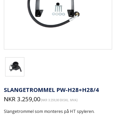
SLANGETROMMEL PW-H28+H28/4
NKR
3.259,00
(
NKR
3.259,00
EKSKL. MVA)
Slangetrommel som monteres på HT spyleren.