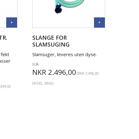
TR.
SLANGE FOR
SLAMSUGING
rfekt
Slamsuger, leveres uten dyse.
asser
I/A
NKR
2.496,00
(
NKR
2.496,00
EKSKL. MVA)
.699,00