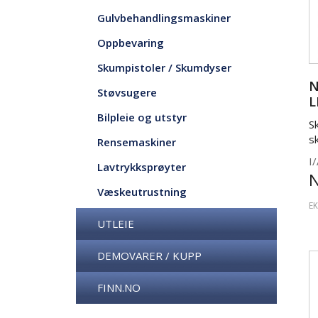
Gulvbehandlingsmaskiner
Oppbevaring
Skumpistoler / Skumdyser
N
Støvsugere
L
K
Bilpleie og utstyr
S
s
Rensemaskiner
I/
Lavtrykksprøyter
Væskeutrustning
EK
UTLEIE
DEMOVARER / KUPP
FINN.NO