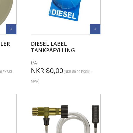
LLER
DIESEL LABEL
TANKPÅFYLLING
I/A
NKR
80,00
00
EKSKL.
(
NKR
80,00
EKSKL.
MVA)