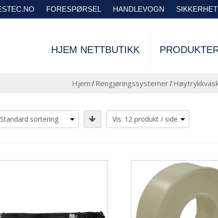
VESTEC.NO
FORESPØRSEL
HANDLEVOGN
SIKKERHE
HJEM NETTBUTIKK
PRODUKTE
Hjem
Rengjøringssystemer
Høytrykkvask
/
/