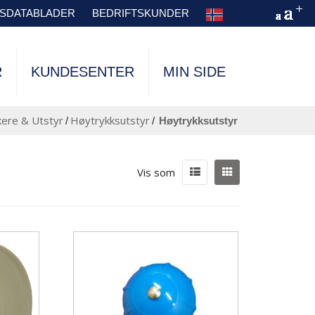
TSDATABLADER
BEDRIFTSKUNDER
R
KUNDESENTER
MIN SIDE
ere & Utstyr
Høytrykksutstyr
/
/
høytrykksutstyr
Vis som