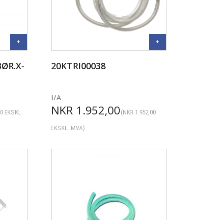
ØR.X-
20KTRI00038
I/A
NKR
1.952,00
00
EKSKL.
(
NKR
1.952,00
EKSKL. MVA)