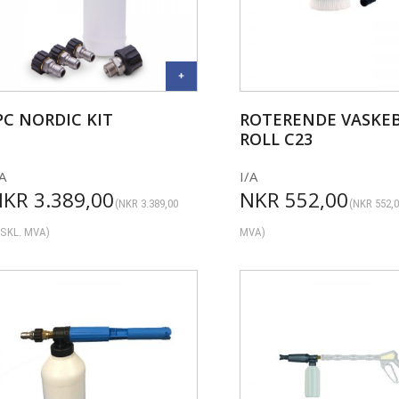
PC NORDIC KIT
ROTERENDE VASKEB
ROLL C23
A
I/A
NKR
3.389,00
NKR
552,00
(
NKR
3.389,00
(
NKR
552,
SKL. MVA)
MVA)