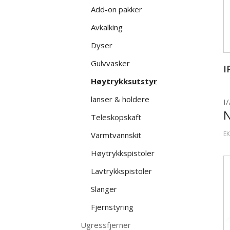
Add-on pakker
Avkalking
Dyser
Gulvvasker
I
Høytrykksutstyr
lanser & holdere
I/
Teleskopskaft
Varmtvannskit
EK
Høytrykkspistoler
Lavtrykkspistoler
Slanger
Fjernstyring
Ugressfjerner