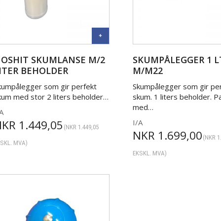
OSHIT SKUMLANSE M/2
SKUMPÅLEGGER 1 L
ITER BEHOLDER
M/M22
OMPLETT
kumpålegger som gir perfekt
Skumpålegger som gir pe
kum med stor 2 liters beholder…
skum. 1 liters beholder. P
med…
A
NKR
1.449,05
I/A
(
NKR
1.449,05
NKR
1.699,00
(
NKR
1
SKL. MVA)
EKSKL. MVA)