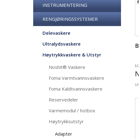
INSTRUMENTERING
RENGJØRINGSSYSTEMER
Delevaskere
Ultralydsvaskere
B
Høytrykkvaskere & Utstyr
I/
Noshit® Vaskere
Foma Varmtvannsvaskere
M
Foma Kaldtvannsvaskere
Reservedeler
Varmemodul / hotbox
Høytrykksutstyr
Adapter