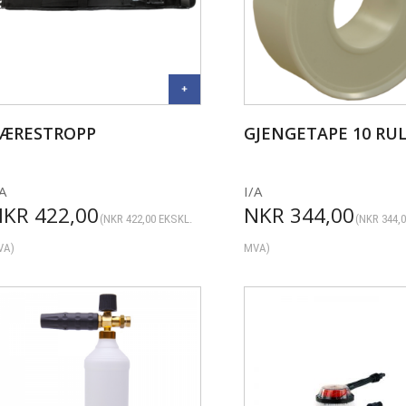
ÆRESTROPP
GJENGETAPE 10 RU
A
I/A
NKR
422,00
NKR
344,00
(
NKR
422,00
EKSKL.
(
NKR
344,
VA)
MVA)