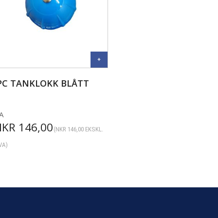
PC TANKLOKK BLÅTT
A
NKR
146,00
(
NKR
146,00
EKSKL.
VA)