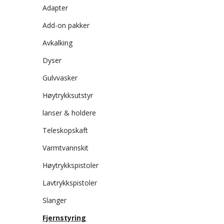
Adapter
Add-on pakker
Avkalking
Dyser
Gulvvasker
Høytrykksutstyr
lanser & holdere
Teleskopskaft
Varmtvannskit
Høytrykkspistoler
Lavtrykkspistoler
Slanger
Fjernstyring