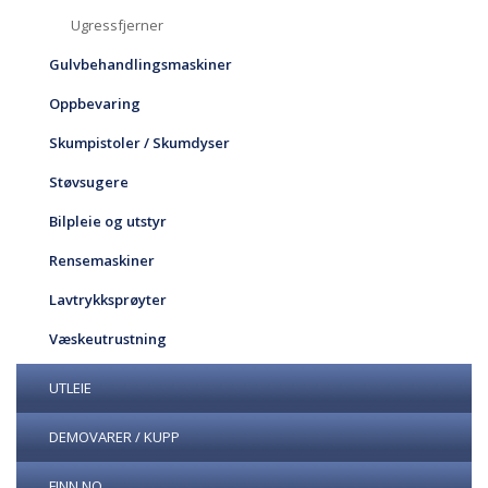
Ugressfjerner
Gulvbehandlingsmaskiner
Oppbevaring
Skumpistoler / Skumdyser
Støvsugere
Bilpleie og utstyr
Rensemaskiner
Lavtrykksprøyter
Væskeutrustning
UTLEIE
DEMOVARER / KUPP
FINN.NO