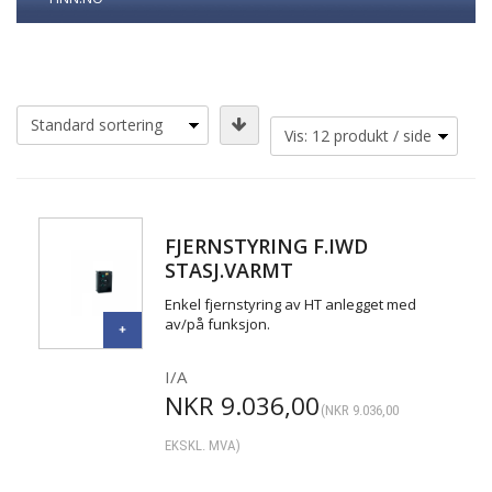
FJERNSTYRING F.IWD
STASJ.VARMT
Enkel fjernstyring av HT anlegget med
av/på funksjon.
I/A
NKR
9.036,00
(
NKR
9.036,00
EKSKL. MVA)