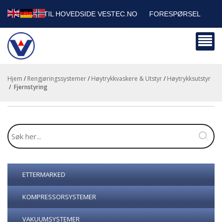
TILBAKE TIL HOVEDSIDE VESTEC.NO
FORESPØRSEL
HANDLEVOGN
SIKKERHETSDATABLADER
BEDRIFTSKUNDER
Hjem
/
Rengjøringssystemer
/
Høytrykkvaskere & Utstyr
/
Høytrykksutstyr
/
fjernstyring
ETTERMARKED
KOMPRESSORSYSTEMER
VAKUUMSYSTEMER