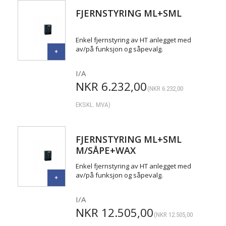
FJERNSTYRING ML+SML
Enkel fjernstyring av HT anlegget med
av/på funksjon og såpevalg.
I/A
NKR
6.232,00
(
NKR
6.232,00
EKSKL. MVA)
FJERNSTYRING ML+SML
M/SÅPE+WAX
Enkel fjernstyring av HT anlegget med
av/på funksjon og såpevalg.
I/A
NKR
12.505,00
(
NKR
12.505,00