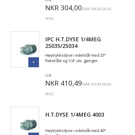
NKR
304,00
(
NKR
304,00
EKSKL.
MVA)
IPC H.T.DYSE 1/4MEG
25035/25034
Høytrykksdyse i edelstål med 25°
flatstråle og 1/4” utv. gjenger.
I/A
NKR
410,49
(
NKR
410,49
EKSKL.
MVA)
H.T.DYSE 1/4MEG 4003
Høytrykksdyse i edelstål med 40°