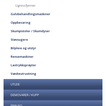
Ugressfjerner
Gulvbehandlingsmaskiner
Oppbevaring
Skumpistoler / Skumdyser
Støvsugere
Bilpleie og utstyr
Rensemaskiner
Lavtrykksprøyter
Væskeutrustning
UTLEIE
DEMOVARER / KUPP
FINN.NO