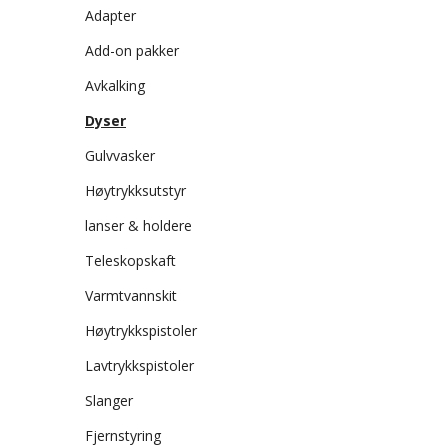
Adapter
Add-on pakker
Avkalking
Dyser
Gulvvasker
Høytrykksutstyr
lanser & holdere
Teleskopskaft
Varmtvannskit
Høytrykkspistoler
Lavtrykkspistoler
Slanger
Fjernstyring