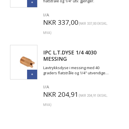
flatstråle og 1/4” utv. gjenger.
I/A
NKR
337,00
(
NKR
337,00
EKSKL.
MVA)
IPC L.T.DYSE 1/4 4030
MESSING
Lavtrykksdyse i messing med 40
graders flatstråle og 1/4" utvendige…
I/A
NKR
204,91
(
NKR
204,91
EKSKL.
MVA)