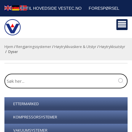
TILBAKE TIL HOVEDSIDE VESTEC.NO
FORESPØRSEL
HANDLEVOGN
SIKKERHETSDATABLADER
BEDRIFTSKUNDER
Hjem
/
Rengjøringssystemer
/
Høytrykkvaskere & Utstyr
/
Høytrykksutstyr
/
dyser
ETTERMARKED
KOMPRESSORSYSTEMER
VAKUUMSYSTEMER