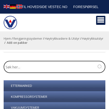
TILBAKE TIL HOVEDSIDE VESTEC.NO
FORESPØRSEL
HANDLEVOGN
SIKKERHETSDATABLADER
BEDRIFTSKUNDER
Hjem
/
Rengjøringssystemer
/
Høytrykkvaskere & Utstyr
/
Høytrykksutstyr
/
add-on pakker
ETTERMARKED
KOMPRESSORSYSTEMER
VAKUUMSYSTEMER