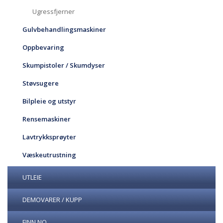
Ugressfjerner
Gulvbehandlingsmaskiner
Oppbevaring
Skumpistoler / Skumdyser
Støvsugere
Bilpleie og utstyr
Rensemaskiner
Lavtrykksprøyter
Væskeutrustning
UTLEIE
DEMOVARER / KUPP
FINN.NO