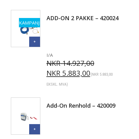
ADD-ON 2 PAKKE – 420024
KAMPANJE
I/A
NKR
14.927,00
NKR
5.883,00
(
NKR
5.883,00
EKSKL. MVA)
Add-On Renhold – 420009