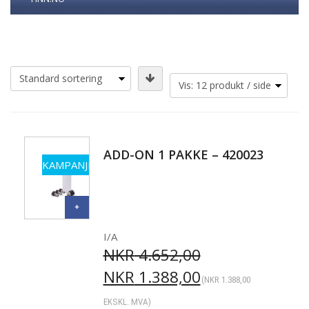
ADD-ON 1 PAKKE – 420023
KAMPANJE
I/A
NKR
4.652,00
NKR
1.388,00
(
NKR
1.388,00
EKSKL. MVA)