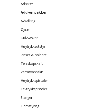
Adapter
Add-on pakker
Avkalking
Dyser
Gulvvasker
Høytrykksutstyr
lanser & holdere
Teleskopskaft
Varmtvannskit
Høytrykkspistoler
Lavtrykkspistoler
Slanger
Fjernstyring