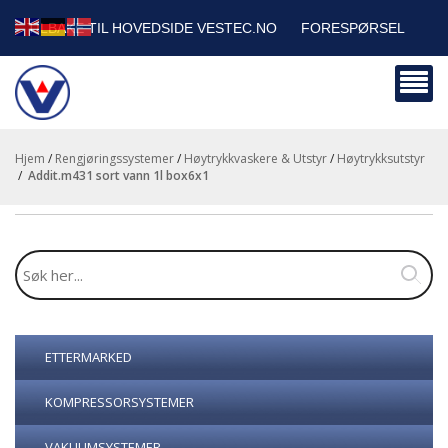
TILBAKE TIL HOVEDSIDE VESTEC.NO
FORESPØRSEL
HANDLEVOGN
SIKKERHETSDATABLADER
BEDRIFTSKUNDER
Hjem
/
Rengjøringssystemer
/
Høytrykkvaskere & Utstyr
/
Høytrykksutstyr
/
addit.m431 sort vann 1l box6x1
ETTERMARKED
KOMPRESSORSYSTEMER
VAKUUMSYSTEMER