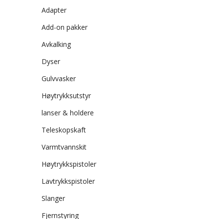
Adapter
Add-on pakker
Avkalking
Dyser
Gulvvasker
Høytrykksutstyr
lanser & holdere
Teleskopskaft
Varmtvannskit
Høytrykkspistoler
Lavtrykkspistoler
Slanger
Fjernstyring