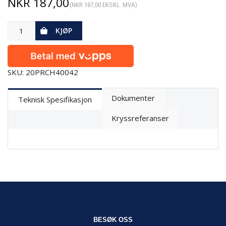
NKR
187,00
(
NKR
187,00
EKSKL. MVA)
KJØP
SKU: 20PRCH40042
Dokumenter
Teknisk Spesifikasjon
Kryssreferanser
BESØK OSS