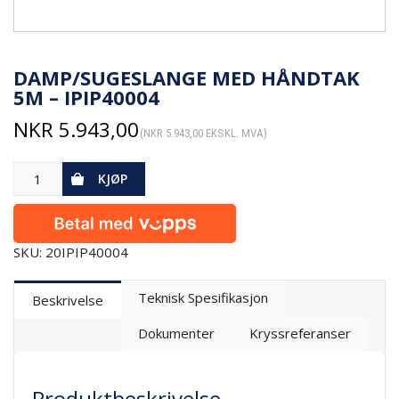
DAMP/SUGESLANGE MED HÅNDTAK
5M – IPIP40004
NKR
5.943,00
(
NKR
5.943,00
EKSKL. MVA)
KJØP
SKU: 20IPIP40004
Teknisk Spesifikasjon
Beskrivelse
Dokumenter
Kryssreferanser
Produktbeskrivelse