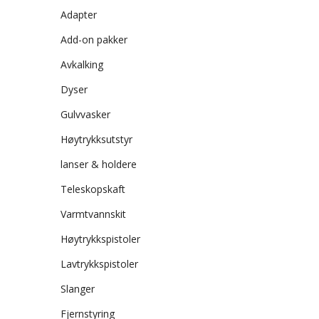
Adapter
Add-on pakker
Avkalking
Dyser
Gulvvasker
Høytrykksutstyr
lanser & holdere
Teleskopskaft
Varmtvannskit
Høytrykkspistoler
Lavtrykkspistoler
Slanger
Fjernstyring