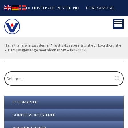
TILBAKE TIL HOVEDSIDE VESTEC.NO
FORESPØRSEL
HANDLEVOGN
SIKKERHETSDATABLADER
BEDRIFTSKUNDER
Hjem
/
Rengjøringssystemer
/
Høytrykkvaskere & Utstyr
/
Høytrykksutstyr
/
damp/sugeslange med håndtak 5m – ipip40004
ETTERMARKED
KOMPRESSORSYSTEMER
VAKUUMSYSTEMER