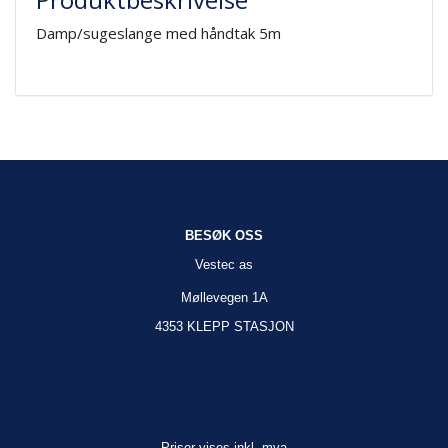
Damp/sugeslange med håndtak 5m
BESØK OSS
Vestec as
Møllevegen 1A
4353 KLEPP STASJON
Priser vises inkl. mva