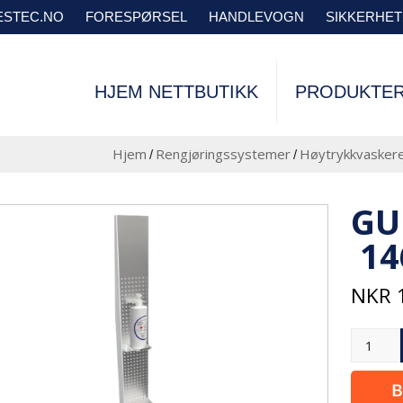
VESTEC.NO
FORESPØRSEL
HANDLEVOGN
SIKKERHE
HJEM NETTBUTIKK
PRODUKTE
Hjem
Rengjøringssystemer
Høytrykkvaskere
/
/
GU
14
NKR
1