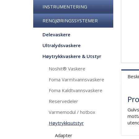
INSTRUMENTERING
RENGJØRINGSSYSTEMER
Delevaskere
Ultralydsvaskere
Høytrykkvaskere & Utstyr
Noshit® Vaskere
Beskr
Foma Varmtvannsvaskere
Foma Kaldtvannsvaskere
Pro
Reservedeler
Gulvs
Varmemodul / hotbox
motta
utend
Høytrykksutstyr
Adapter