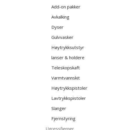
Add-on pakker
Avkalking
Dyser
Gulvvasker
Høytrykksutstyr
lanser & holdere
Teleskopskaft
Varmtvannskit
Høytrykkspistoler
Lavtrykkspistoler
Slanger
Fjernstyring
Ugressfjerner