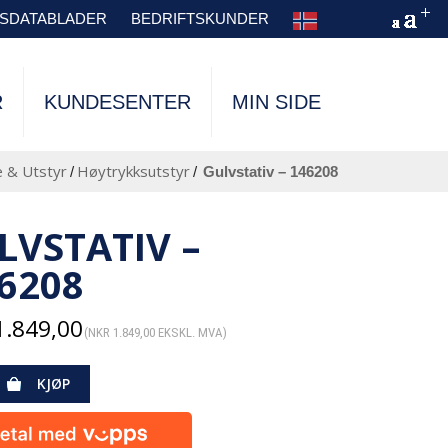
TSDATABLADER
BEDRIFTSKUNDER
R
KUNDESENTER
MIN SIDE
 & Utstyr
Høytrykksutstyr
/
/
gulvstativ – 146208
LVSTATIV –
6208
.849,00
(
NKR
1.849,00
EKSKL. MVA)
KJØP