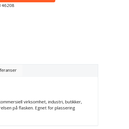
0146208
feranser
kommersiell virksomhet, industri, butikker,
rrelsen på flasken. Egnet for plassering