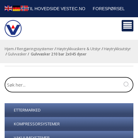
TILBAKE TIL HOVEDSIDE VESTEC.NO
FORESPØRSEL
HANDLEVOGN
SIKKERHETSDATABLADER
BEDRIFTSKUNDER
Hjem
/
Rengjøringssystemer
/
Høytrykkvaskere & Utstyr
/
Høytrykksutstyr
/
Gulvvasker
/
gulvvasker 210 bar 2x045 dyser
ETTERMARKED
KOMPRESSORSYSTEMER
VAKUUMSYSTEMER