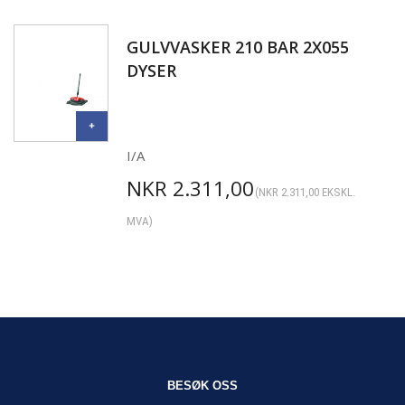
GULVVASKER 210 BAR 2X055
DYSER
I/A
NKR
2.311,00
(
NKR
2.311,00
EKSKL.
MVA)
BESØK OSS