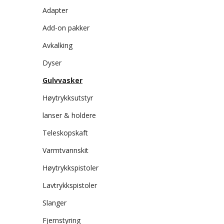
Adapter
Add-on pakker
Avkalking
Dyser
Gulvvasker
Høytrykksutstyr
lanser & holdere
Teleskopskaft
Varmtvannskit
Høytrykkspistoler
Lavtrykkspistoler
Slanger
Fjernstyring