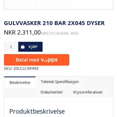
GULVVASKER 210 BAR 2X045 DYSER
NKR
2.311,00
(
NKR
2.311,00
EKSKL. MVA)
KJØP
SKU: 20LCLC49493
Teknisk Spesifikasjon
Beskrivelse
Dokumenter
Kryssreferanser
Produktbeskrivelse