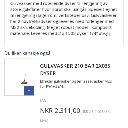
Gulvvasker med roterende dyser til rengjøring av
store gulvflater hvor sprut skal unngås. Spesielt egnet
til rengjøring i lagerrom, verksteder osv. Gulvvaskeren
har 2 høytrykksdyser og leveres med forlenger med
M22 skruekobling. Meget robust modell i kompositt
materiale. Leveres med 2 x 1502 dyser 1/4” utv.gj.
Du liker kanskje også…
GULVVASKER 210 BAR 2X035
DYSER
Effektiv gulvasker og terrassevasker M22
for PW-H28/4.
I/A
NKR
2.311,00
(
NKR
2.311,00
EKSKL.
MVA)