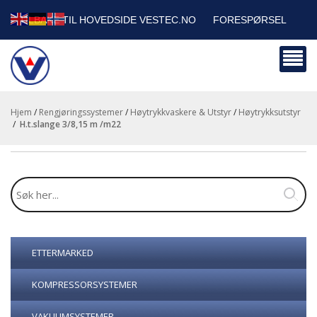
TILBAKE TIL HOVEDSIDE VESTEC.NO
FORESPØRSEL
HANDLEVOGN
SIKKERHETSDATABLADER
BEDRIFTSKUNDER
Hjem
/
Rengjøringssystemer
/
Høytrykkvaskere & Utstyr
/
Høytrykksutstyr
/
h.t.slange 3/8,15 m /m22
ETTERMARKED
KOMPRESSORSYSTEMER
VAKUUMSYSTEMER