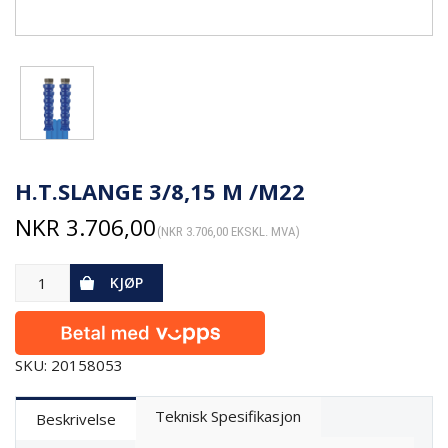
H.T.SLANGE 3/8,15 M /M22
NKR
3.706,00
(
NKR
3.706,00
EKSKL. MVA)
KJØP
SKU: 20158053
Teknisk Spesifikasjon
Beskrivelse