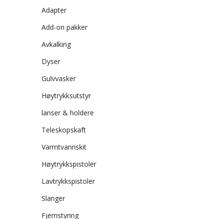
Adapter
Add-on pakker
Avkalking
Dyser
Gulvvasker
Høytrykksutstyr
lanser & holdere
Teleskopskaft
Varmtvannskit
Høytrykkspistoler
Lavtrykkspistoler
Slanger
Fjernstyring