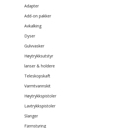
Adapter
Add-on pakker
Avkalking
Dyser
Gulvvasker
Høytrykksutstyr
lanser & holdere
Teleskopskaft
Varmtvannskit
Høytrykkspistoler
Lavtrykkspistoler
Slanger
Fjernstyring