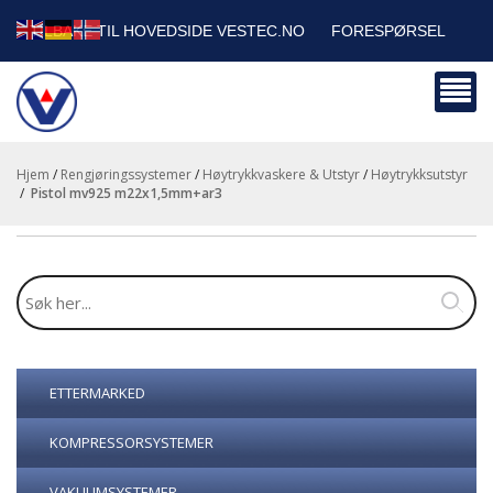
TILBAKE TIL HOVEDSIDE VESTEC.NO
FORESPØRSEL
HANDLEVOGN
SIKKERHETSDATABLADER
BEDRIFTSKUNDER
Hjem
/
Rengjøringssystemer
/
Høytrykkvaskere & Utstyr
/
Høytrykksutstyr
/
pistol mv925 m22x1,5mm+ar3
ETTERMARKED
KOMPRESSORSYSTEMER
VAKUUMSYSTEMER