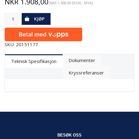
NKR
1.908,00
(
NKR
1.908,00
EKSKL. MVA)
KJØP
SKU: 20151177
Dokumenter
Teknisk Spesifikasjon
Kryssreferanser
BESØK OSS