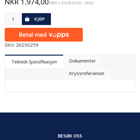
NKR
1.974,00
(
NKR
1.974,00
EKSKL. MVA)
KJØP
SKU: 20230259
Dokumenter
Teknisk Spesifikasjon
Kryssreferanser
BESØK OSS