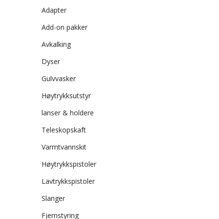
Adapter
Add-on pakker
Avkalking
Dyser
Gulvvasker
Høytrykksutstyr
lanser & holdere
Teleskopskaft
Varmtvannskit
Høytrykkspistoler
Lavtrykkspistoler
Slanger
Fjernstyring