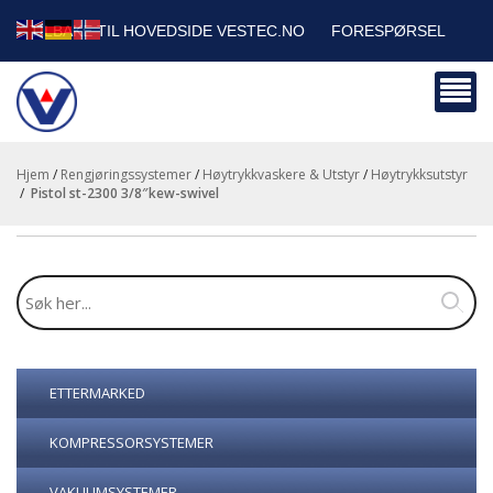
TILBAKE TIL HOVEDSIDE VESTEC.NO
FORESPØRSEL
HANDLEVOGN
SIKKERHETSDATABLADER
BEDRIFTSKUNDER
Hjem
/
Rengjøringssystemer
/
Høytrykkvaskere & Utstyr
/
Høytrykksutstyr
/
pistol st-2300 3/8″kew-swivel
ETTERMARKED
KOMPRESSORSYSTEMER
VAKUUMSYSTEMER