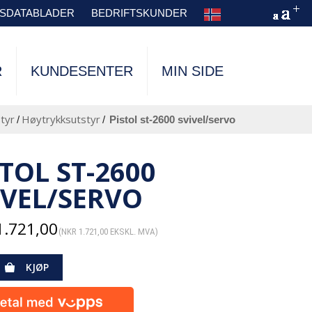
TSDATABLADER
BEDRIFTSKUNDER
R
KUNDESENTER
MIN SIDE
tyr
Høytrykksutstyr
/
/
pistol st-2600 svivel/servo
STOL ST-2600
IVEL/SERVO
.721,00
(
NKR
1.721,00
EKSKL. MVA)
KJØP