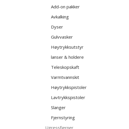
Add-on pakker
Avkalking
Dyser
Gulvvasker
Høytrykksutstyr
lanser & holdere
Teleskopskaft
Varmtvannskit
Høytrykkspistoler
Lavtrykkspistoler
Slanger
Fjernstyring
Ugressfjerner