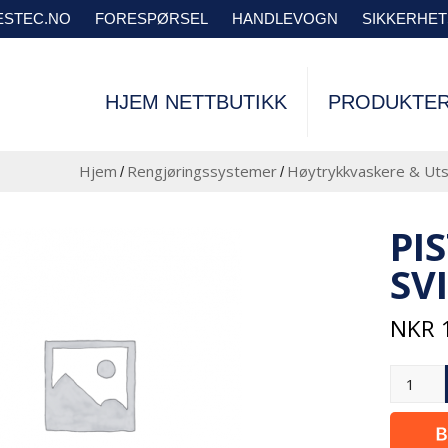
VESTEC.NO
FORESPØRSEL
HANDLEVOGN
SIKKERHE
HJEM NETTBUTIKK
PRODUKTE
Hjem
Rengjøringssystemer
Høytrykkvaskere & Uts
/
/
PI
SV
NKR
1