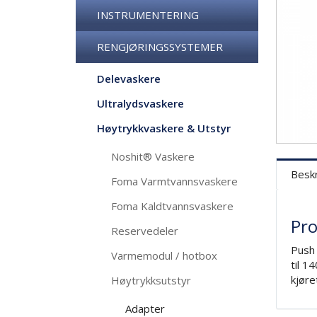
INSTRUMENTERING
RENGJØRINGSSYSTEMER
Delevaskere
Ultralydsvaskere
Høytrykkvaskere & Utstyr
Noshit® Vaskere
Beskr
Foma Varmtvannsvaskere
Foma Kaldtvannsvaskere
Pro
Reservedeler
Push 
Varmemodul / hotbox
til 1
kjøre
Høytrykksutstyr
Adapter