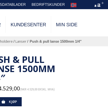
TSDATABLADER
BEDRIFTSKUNDER
R
KUNDESENTER
MIN SIDE
 holdere
Lanser
/
/
push & pull lanse 1500mm 1/4″
SH & PULL
NSE 1500MM
4″
.529,00
(
NKR
4.529,00
EKSKL. MVA)
KJØP