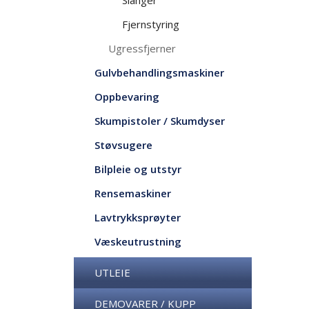
Slanger
Fjernstyring
Ugressfjerner
Gulvbehandlingsmaskiner
Oppbevaring
Skumpistoler / Skumdyser
Støvsugere
Bilpleie og utstyr
Rensemaskiner
Lavtrykksprøyter
Væskeutrustning
UTLEIE
DEMOVARER / KUPP