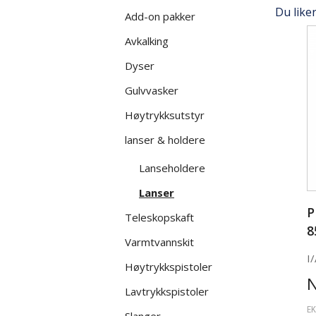
Du like
Add-on pakker
Avkalking
Dyser
Gulvvasker
Høytrykksutstyr
lanser & holdere
Lanseholdere
Lanser
P
Teleskopskaft
8
Varmtvannskit
I/
Høytrykkspistoler
Lavtrykkspistoler
EK