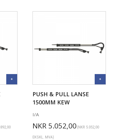
E
PUSH & PULL LANSE
1500MM KEW
I/A
NKR
5.052,00
.892,00
(
NKR
5.052,00
EKSKL. MVA)