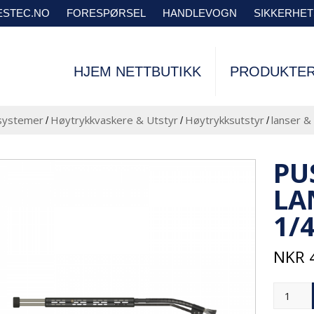
VESTEC.NO
FORESPØRSEL
HANDLEVOGN
SIKKERHE
HJEM NETTBUTIKK
PRODUKTE
systemer
Høytrykkvaskere & Utstyr
Høytrykksutstyr
lanser &
/
/
/
PU
LA
1/
NKR
4