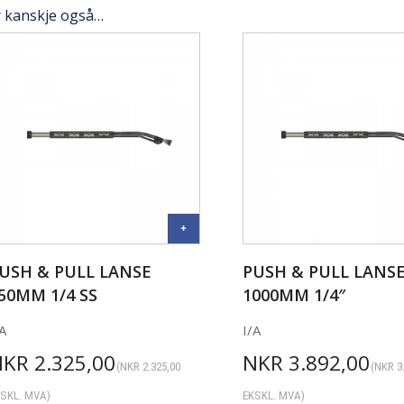
r kanskje også…
USH & PULL LANSE
PUSH & PULL LANS
50MM 1/4 SS
1000MM 1/4″
A
I/A
NKR
2.325,00
NKR
3.892,00
(
NKR
2.325,00
(
NKR
3
SKL. MVA)
EKSKL. MVA)