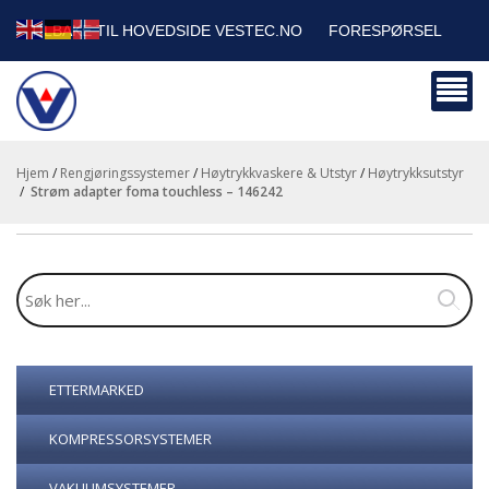
TILBAKE TIL HOVEDSIDE VESTEC.NO
FORESPØRSEL
HANDLEVOGN
SIKKERHETSDATABLADER
BEDRIFTSKUNDER
Hjem
/
Rengjøringssystemer
/
Høytrykkvaskere & Utstyr
/
Høytrykksutstyr
/
strøm adapter foma touchless – 146242
ETTERMARKED
KOMPRESSORSYSTEMER
VAKUUMSYSTEMER