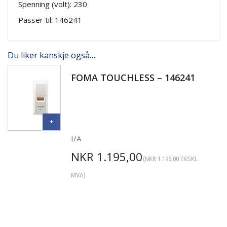
Spenning (volt): 230
Passer til: 146241
Du liker kanskje også…
FOMA TOUCHLESS – 146241
I/A
NKR
1.195,00
(
NKR
1.195,00
EKSKL.
MVA)