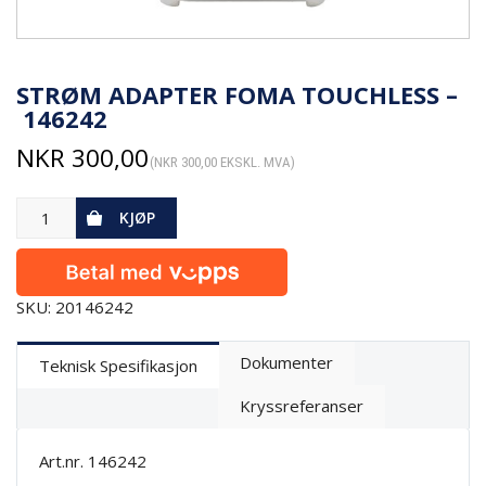
STRØM ADAPTER FOMA TOUCHLESS –
146242
NKR
300,00
(
NKR
300,00
EKSKL. MVA)
KJØP
SKU: 20146242
Dokumenter
Teknisk Spesifikasjon
Kryssreferanser
Art.nr. 146242