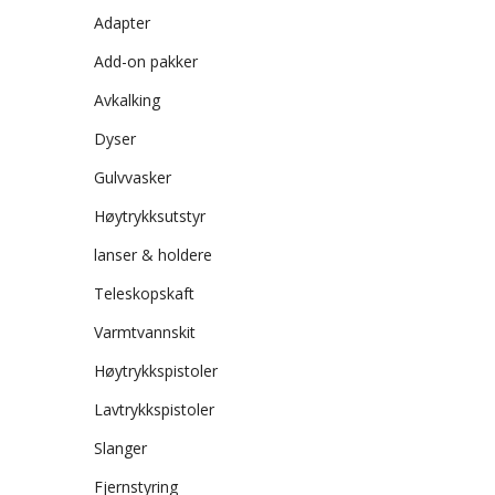
Adapter
Add-on pakker
Avkalking
Dyser
Gulvvasker
Høytrykksutstyr
lanser & holdere
Teleskopskaft
Varmtvannskit
Høytrykkspistoler
Lavtrykkspistoler
Slanger
Fjernstyring