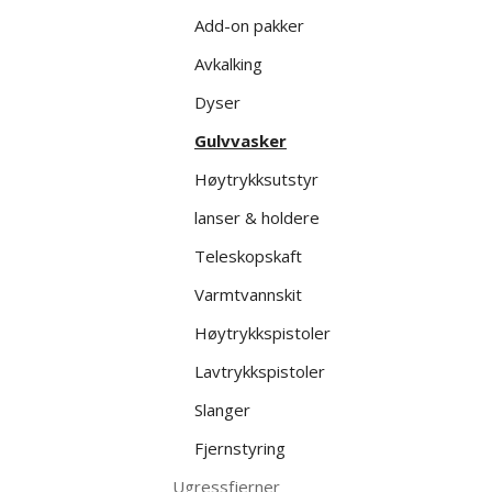
Add-on pakker
Avkalking
Dyser
Gulvvasker
Høytrykksutstyr
lanser & holdere
Teleskopskaft
Varmtvannskit
Høytrykkspistoler
Lavtrykkspistoler
Slanger
Fjernstyring
Ugressfjerner