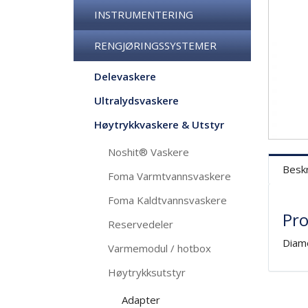
INSTRUMENTERING
RENGJØRINGSSYSTEMER
Delevaskere
Ultralydsvaskere
Høytrykkvaskere & Utstyr
Noshit® Vaskere
Beskr
Foma Varmtvannsvaskere
Foma Kaldtvannsvaskere
Pro
Reservedeler
Diame
Varmemodul / hotbox
Høytrykksutstyr
Adapter