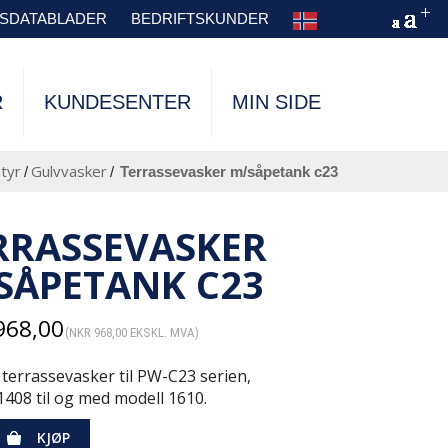
TSDATABLADER
BEDRIFTSKUNDER
R
KUNDESENTER
MIN SIDE
tyr
Gulvvasker
/
/
terrassevasker m/såpetank c23
RRASSEVASKER
SÅPETANK C23
968,00
(
NKR
968,00
EKSKL. MVA)
v terrassevasker til PW-C23 serien,
1408 til og med modell 1610.
KJØP