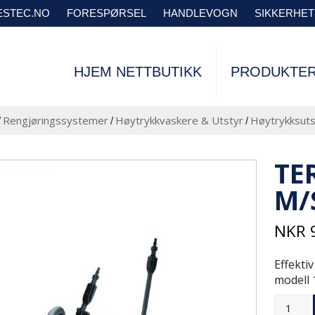
VESTEC.NO
FORESPØRSEL
HANDLEVOGN
SIKKERHE
HJEM NETTBUTIKK
PRODUKTE
Rengjøringssystemer
Høytrykkvaskere & Utstyr
Høytrykksuts
/
/
/
TE
M/
NKR
Effekti
modell 