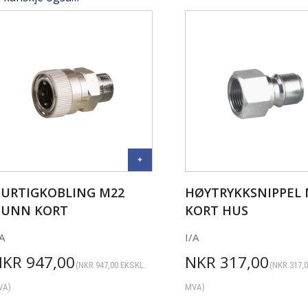
URTIGKOBLING M22
HØYTRYKKSNIPPEL 
UNN KORT
KORT HUS
A
I/A
NKR
947,00
NKR
317,00
(
NKR
947,00
EKSKL.
(
NKR
317,
VA)
MVA)