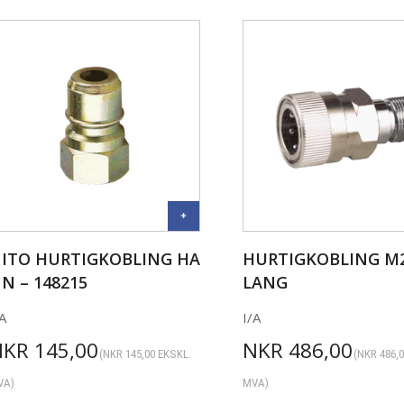
ITO HURTIGKOBLING HA
HURTIGKOBLING M
N – 148215
LANG
A
I/A
NKR
145,00
NKR
486,00
(
NKR
145,00
EKSKL.
(
NKR
486,
VA)
MVA)