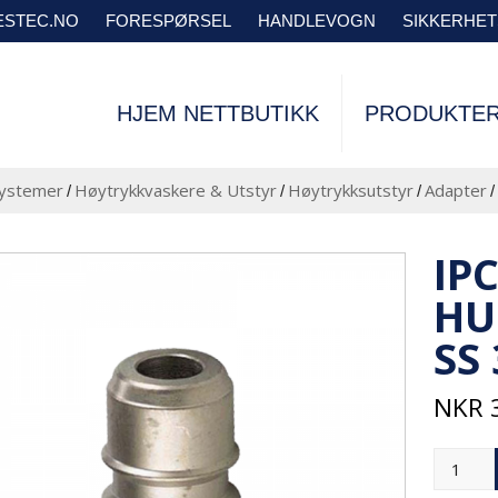
VESTEC.NO
FORESPØRSEL
HANDLEVOGN
SIKKERHE
HJEM NETTBUTIKK
PRODUKTE
systemer
Høytrykkvaskere & Utstyr
Høytrykksutstyr
Adapter
/
/
/
/
IP
HU
SS
NKR