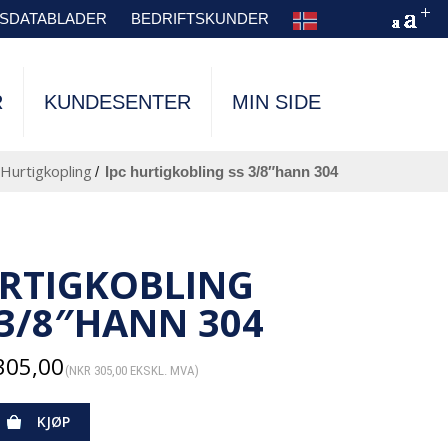
TSDATABLADER
BEDRIFTSKUNDER
R
KUNDESENTER
MIN SIDE
Hurtigkopling
/
ipc hurtigkobling ss 3/8″hann 304
C
RTIGKOBLING
 3/8″HANN 304
305,00
(
NKR
305,00
EKSKL. MVA)
KJØP