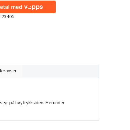
0123405
feranser
utstyr på høytrykksiden. Herunder