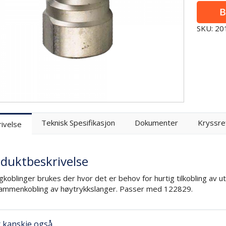
SKU: 2
Teknisk Spesifikasjon
Dokumenter
Kryssre
ivelse
duktbeskrivelse
gkoblinger brukes der hvor det er behov for hurtig tilkobling av 
sammenkobling av høytrykkslanger. Passer med 122829.
r kanskje også…