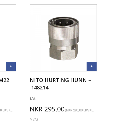
M22
NITO HURTING HUNN –
148214
I/A
NKR
295,00
00
EKSKL.
(
NKR
295,00
EKSKL.
MVA)