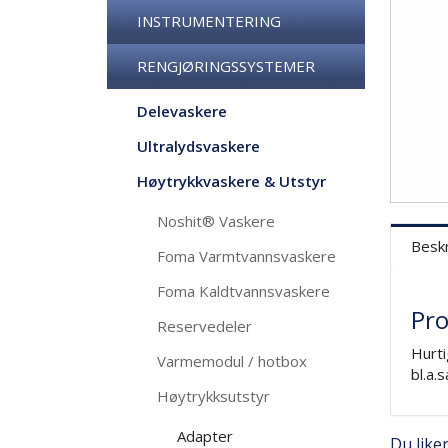
INSTRUMENTERING
RENGJØRINGSSYSTEMER
Delevaskere
Ultralydsvaskere
Høytrykkvaskere & Utstyr
Noshit® Vaskere
Beskr
Foma Varmtvannsvaskere
Foma Kaldtvannsvaskere
Pro
Reservedeler
Hurti
Varmemodul / hotbox
bl.a.
Høytrykksutstyr
Adapter
Du like