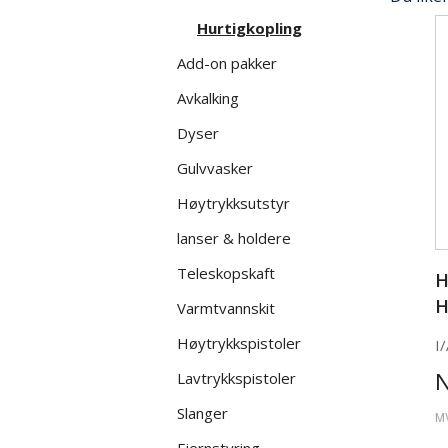
Hurtigkopling
Add-on pakker
Avkalking
Dyser
Gulvvasker
Høytrykksutstyr
lanser & holdere
Teleskopskaft
H
H
Varmtvannskit
Høytrykkspistoler
I/
Lavtrykkspistoler
Slanger
M