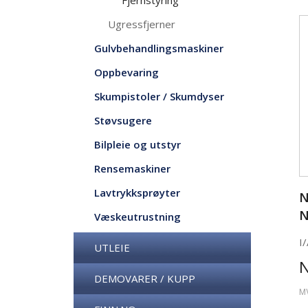
Fjernstyring
Ugressfjerner
Gulvbehandlingsmaskiner
Oppbevaring
Skumpistoler / Skumdyser
Støvsugere
Bilpleie og utstyr
Rensemaskiner
Lavtrykksprøyter
N
N
Væskeutrustning
I/
UTLEIE
DEMOVARER / KUPP
M