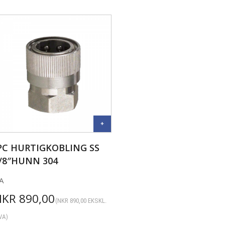
PC HURTIGKOBLING SS
/8″HUNN 304
A
NKR
890,00
(
NKR
890,00
EKSKL.
VA)