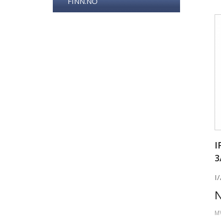
FINN.NO
I
3
I/
M