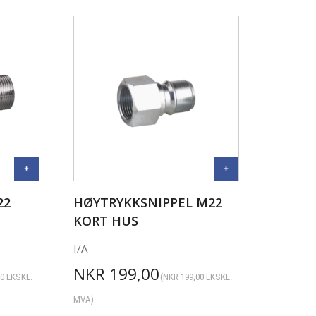
22
HØYTRYKKSNIPPEL M22
KORT HUS
I/A
NKR
199,00
00
EKSKL.
(
NKR
199,00
EKSKL.
MVA)