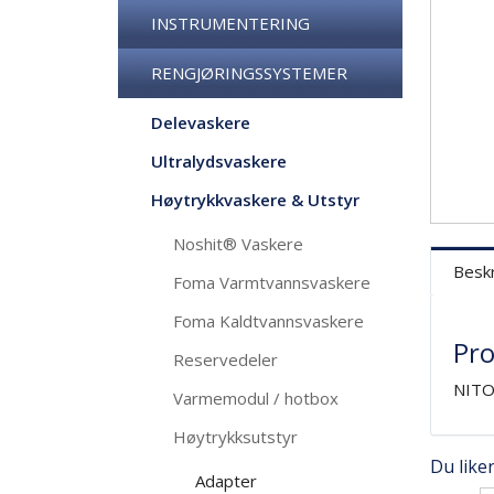
INSTRUMENTERING
RENGJØRINGSSYSTEMER
Delevaskere
Ultralydsvaskere
Høytrykkvaskere & Utstyr
Noshit® Vaskere
Beskr
Foma Varmtvannsvaskere
Foma Kaldtvannsvaskere
Pro
Reservedeler
NITO 
Varmemodul / hotbox
Høytrykksutstyr
Du like
Adapter