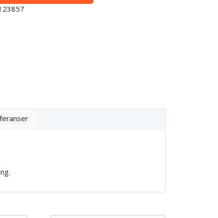
0123857
feranser
ng.