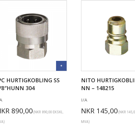
PC HURTIGKOBLING SS
NITO HURTIGKOBL
/8″HUNN 304
NN – 148215
A
I/A
NKR
890,00
NKR
145,00
(
NKR
890,00
EKSKL.
(
NKR
145,
VA)
MVA)