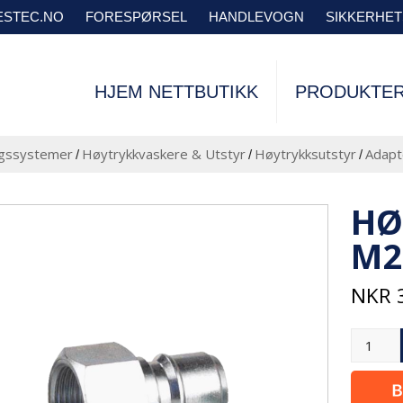
VESTEC.NO
FORESPØRSEL
HANDLEVOGN
SIKKERHE
HJEM NETTBUTIKK
PRODUKTE
ngssystemer
Høytrykkvaskere & Utstyr
Høytrykksutstyr
Adapt
/
/
/
HØ
M2
NKR