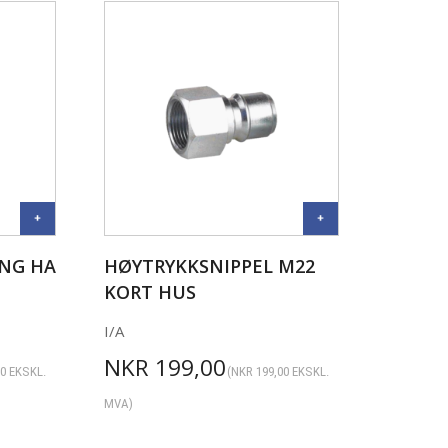
ING HA
HØYTRYKKSNIPPEL M22
KORT HUS
I/A
NKR
199,00
00
EKSKL.
(
NKR
199,00
EKSKL.
MVA)