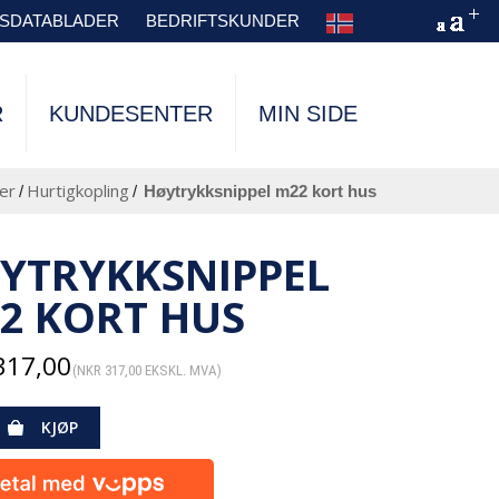
TSDATABLADER
BEDRIFTSKUNDER
R
KUNDESENTER
MIN SIDE
er
Hurtigkopling
/
/
høytrykksnippel m22 kort hus
YTRYKKSNIPPEL
2 KORT HUS
317,00
(
NKR
317,00
EKSKL. MVA)
KJØP