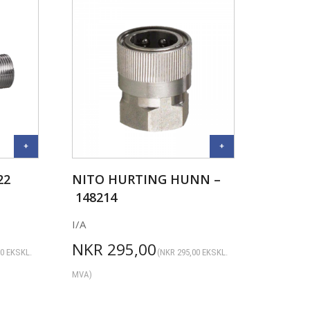
22
NITO HURTING HUNN –
148214
I/A
NKR
295,00
00
EKSKL.
(
NKR
295,00
EKSKL.
MVA)