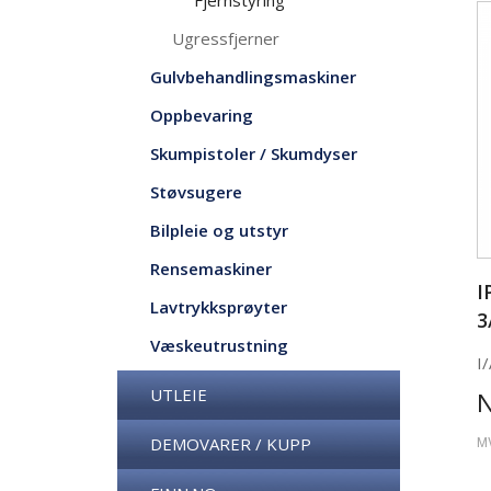
Fjernstyring
Ugressfjerner
Gulvbehandlingsmaskiner
Oppbevaring
Skumpistoler / Skumdyser
Støvsugere
Bilpleie og utstyr
Rensemaskiner
I
Lavtrykksprøyter
3
Væskeutrustning
I/
UTLEIE
DEMOVARER / KUPP
M