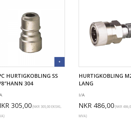
PC HURTIGKOBLING SS
HURTIGKOBLING M
/8″HANN 304
LANG
A
I/A
NKR
305,00
NKR
486,00
(
NKR
305,00
EKSKL.
(
NKR
486,
VA)
MVA)