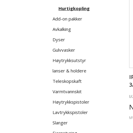
Hurtigkopling
Add-on pakker
Avkalking
Dyser
Gulvvasker
Høytrykksutstyr
lanser & holdere
I
Teleskopskaft
3
Varmtvannskit
I/
Høytrykkspistoler
Lavtrykkspistoler
M
Slanger