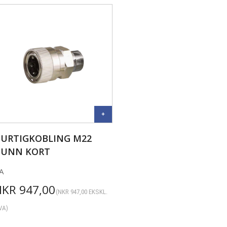
URTIGKOBLING M22
UNN KORT
A
NKR
947,00
(
NKR
947,00
EKSKL.
VA)